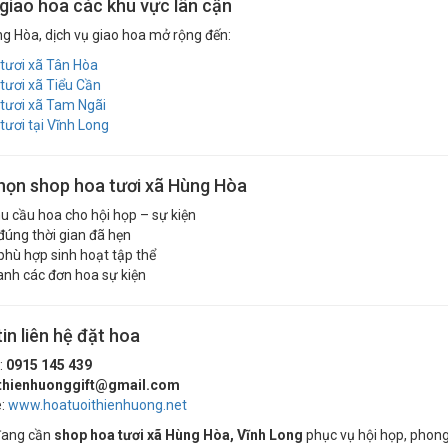
 giao hoa các khu vực lân cận
g Hòa, dịch vụ giao hoa mở rộng đến:
tươi xã Tân Hòa
tươi xã Tiểu Cần
tươi xã Tam Ngãi
tươi tại Vĩnh Long
họn shop hoa tươi xã Hùng Hòa
hu cầu hoa cho hội họp – sự kiện
đúng thời gian đã hẹn
hù hợp sinh hoạt tập thể
anh các đơn hoa sự kiện
in liên hệ đặt hoa
:
0915 145 439
thienhuonggift@gmail.com
e:
www.hoatuoithienhuong.net
đang cần
shop hoa tươi xã Hùng Hòa, Vĩnh Long
phục vụ hội họp, phong