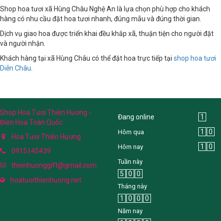
Shop hoa tươi xã Hùng Châu Nghệ An là lựa chọn phù hợp cho khách
hàng có nhu cầu đặt hoa tươi nhanh, đúng mẫu và đúng thời gian.
Dịch vụ giao hoa được triển khai đều khắp xã, thuận tiện cho người đặt
và người nhận.
Khách hàng tại xã Hùng Châu có thể đặt hoa trực tiếp tại
shop hoa tươi
Diễn Châu
.
Shop Hoa Tươi Thiên Hương -
Đang online
1
Điện Hoa Toàn Quốc
1
0
Hôm qua
Hoa Tươi Thiên Hương
1
0
Hôm nay
0915145439
Tuần này
thienhuonggift@gmail.com
5
0
0
hoatuoithienhuong.net
Tháng này
1
0
0
0
Năm nay