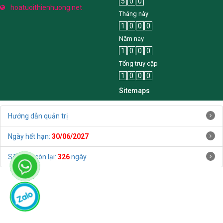
5
0
0
hoatuoithienhuong.net
Tháng này
1
0
0
0
Năm nay
1
0
0
0
Tổng truy cập
1
0
0
0
Sitemaps
Hướng dẫn quản trị
Ngày hết hạn:
30/06/2027
Số ngày còn lại:
326
ngày