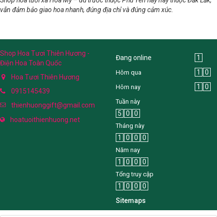
vẫn đảm bảo giao hoa nhanh, đúng địa chỉ và đúng cảm xúc.
Shop Hoa Tươi Thiên Hương -
Đang online
1
Điện Hoa Toàn Quốc
1
0
Hôm qua
Hoa Tươi Thiên Hương
1
0
Hôm nay
0915145439
Tuần này
thienhuonggift@gmail.com
5
0
0
hoatuoithienhuong.net
Tháng này
1
0
0
0
Năm nay
1
0
0
0
Tổng truy cập
1
0
0
0
Sitemaps