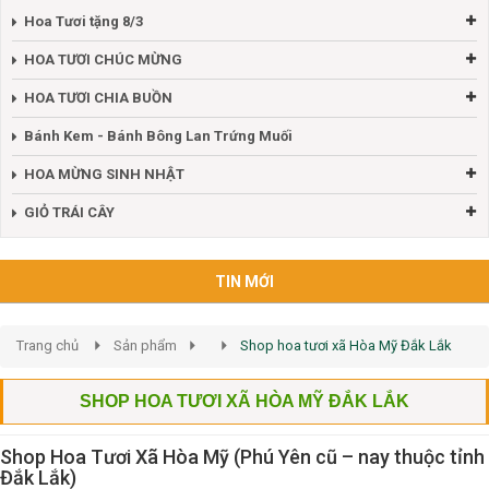
Hoa Tươi tặng 8/3
HOA TƯƠI CHÚC MỪNG
HOA TƯƠI CHIA BUỒN
Bánh Kem - Bánh Bông Lan Trứng Muối
HOA MỪNG SINH NHẬT
GIỎ TRÁI CÂY
TIN MỚI
Trang chủ
Sản phẩm
Shop hoa tươi xã Hòa Mỹ Đắk Lắk
SHOP HOA TƯƠI XÃ HÒA MỸ ĐẮK LẮK
Shop Hoa Tươi Xã Hòa Mỹ (Phú Yên cũ – nay thuộc tỉnh
Đắk Lắk)