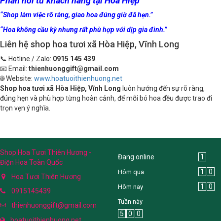
Phản hồi từ khách hàng tại Hòa Hiệp
“Shop làm việc rõ ràng, giao hoa đúng giờ đã hẹn.”
“Hoa không cầu kỳ nhưng rất phù hợp với dịp gia đình.”
Liên hệ shop hoa tươi xã Hòa Hiệp, Vĩnh Long
📞 Hotline / Zalo:
0915 145 439
📧 Email:
thienhuonggift@gmail.com
🌐 Website:
www.hoatuoithienhuong.net
Shop hoa tươi xã Hòa Hiệp, Vĩnh Long
luôn hướng đến sự rõ ràng,
đúng hẹn và phù hợp từng hoàn cảnh, để mỗi bó hoa đều được trao đi
trọn vẹn ý nghĩa.
Shop Hoa Tươi Thiên Hương -
Đang online
1
Điện Hoa Toàn Quốc
1
0
Hôm qua
Hoa Tươi Thiên Hương
1
0
Hôm nay
0915145439
Tuần này
thienhuonggift@gmail.com
5
0
0
hoatuoithienhuong.net