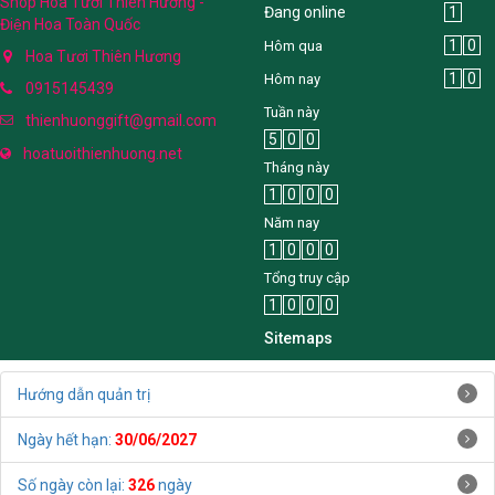
Shop Hoa Tươi Thiên Hương -
Đang online
1
Điện Hoa Toàn Quốc
1
0
Hôm qua
Hoa Tươi Thiên Hương
1
0
Hôm nay
0915145439
Tuần này
thienhuonggift@gmail.com
5
0
0
hoatuoithienhuong.net
Tháng này
1
0
0
0
Năm nay
1
0
0
0
Tổng truy cập
1
0
0
0
Sitemaps
Hướng dẫn quản trị
Ngày hết hạn:
30/06/2027
Số ngày còn lại:
326
ngày