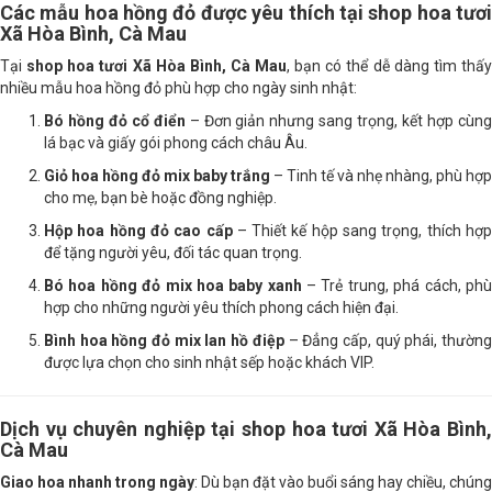
Các mẫu hoa hồng đỏ được yêu thích tại shop hoa tươi
Xã Hòa Bình, Cà Mau
Tại
shop hoa tươi Xã Hòa Bình, Cà Mau
, bạn có thể dễ dàng tìm thấ
nhiều mẫu hoa hồng đỏ phù hợp cho ngày sinh nhật:
Bó hồng đỏ cổ điển
– Đơn giản nhưng sang trọng, kết hợp cùn
lá bạc và giấy gói phong cách châu Âu.
Giỏ hoa hồng đỏ mix baby trắng
– Tinh tế và nhẹ nhàng, phù hợp
cho mẹ, bạn bè hoặc đồng nghiệp.
Hộp hoa hồng đỏ cao cấp
– Thiết kế hộp sang trọng, thích hợ
để tặng người yêu, đối tác quan trọng.
Bó hoa hồng đỏ mix hoa baby xanh
– Trẻ trung, phá cách, ph
hợp cho những người yêu thích phong cách hiện đại.
Bình hoa hồng đỏ mix lan hồ điệp
– Đẳng cấp, quý phái, thườn
được lựa chọn cho sinh nhật sếp hoặc khách VIP.
Dịch vụ chuyên nghiệp tại shop hoa tươi Xã Hòa Bình,
Cà Mau
Giao hoa nhanh trong ngày
: Dù bạn đặt vào buổi sáng hay chiều, chúng