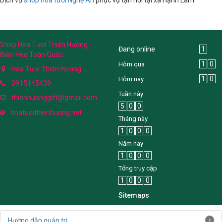
Shop Hoa Tươi Thiên Hương -
Đang online
1
Điện Hoa Toàn Quốc
1
0
Hôm qua
Hoa Tươi Thiên Hương
1
0
Hôm nay
0915145439
Tuần này
thienhuonggift@gmail.com
5
0
0
hoatuoithienhuong.net
Tháng này
1
0
0
0
Năm nay
1
0
0
0
Tổng truy cập
1
0
0
0
Sitemaps
Hướng dẫn quản trị