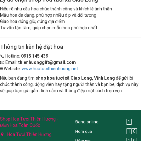
Hiểu rõ nhu cầu hoa chúc thành công và khích lệ tinh thần
Mẫu hoa đa dạng, phù hợp nhiều dịp và đối tượng
Giao hoa đúng giờ, đúng địa điểm
Tư vấn tận tâm, giúp chọn mẫu hoa phù hợp nhất
Thông tin liên hệ đặt hoa
📞 Hotline:
0915 145 439
📧 Email:
thienhuonggift@gmail.com
🌐 Website:
www.hoatuoithienhuong.net
Nếu bạn đang tìm
shop hoa tươi xã Giao Long, Vĩnh Long
để gửi lời
chúc thành công, động viên hay tặng người thân và bạn bè, dịch vụ này
sẽ giúp bạn gửi gắm tình cảm và thông điệp một cách trọn vẹn.
Shop Hoa Tươi Thiên Hương -
Đang online
1
Điện Hoa Toàn Quốc
1
0
Hôm qua
Hoa Tươi Thiên Hương
1
0
Hôm nay