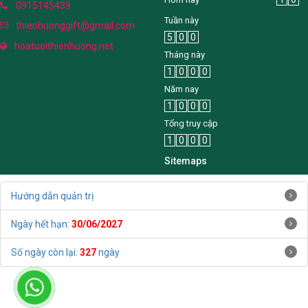
0915145439
Tuần này
thienhuonggift@gmail.com
5
0
0
hoatuoithienhuong.net
Tháng này
1
0
0
0
Năm nay
1
0
0
0
Tổng truy cập
1
0
0
0
Sitemaps
Hướng dẫn quản trị
Ngày hết hạn:
30/06/2027
Số ngày còn lại:
327
ngày