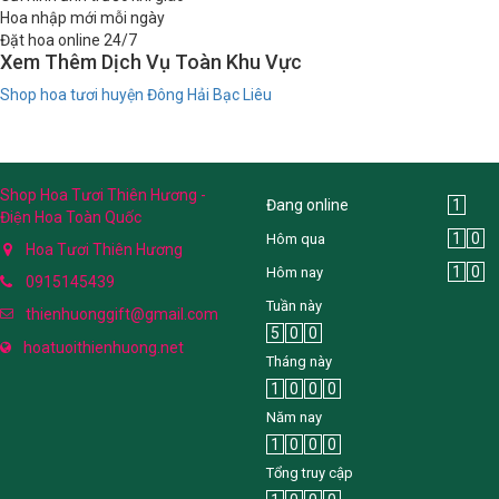
Hoa nhập mới mỗi ngày
Đặt hoa online 24/7
Xem Thêm Dịch Vụ Toàn Khu Vực
Shop hoa tươi huyện Đông Hải Bạc Liêu
Shop Hoa Tươi Thiên Hương -
Đang online
1
Điện Hoa Toàn Quốc
1
0
Hôm qua
Hoa Tươi Thiên Hương
1
0
Hôm nay
0915145439
Tuần này
thienhuonggift@gmail.com
5
0
0
hoatuoithienhuong.net
Tháng này
1
0
0
0
Năm nay
1
0
0
0
Tổng truy cập