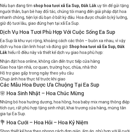
Nếu bạn đang tìm
shop hoa tươi xã Ea Sup, Đắk Lắk
uy tín để gửi tặng
người thân, bạn bè hay đối tác, chúng tôi mang đến giải pháp đặt hoa
nhanh chóng, tiện lợi dù bạn ở bất kỳ đâu. Hoa được chuẩn bị kỹ lưỡng,
giữ độ tươi lâu, giao đúng hẹn tại xã Ea Sup.
Dịch Vụ Hoa Tươi Phù Hợp Với Cuộc Sống Ea Sup
Ea Sup là khu vực rộng, khoảng cách các thôn – buôn xa nhau, vì vậy
dịch vụ hoa cần linh hoạt và đúng giờ.
Shop hoa tươi xã Ea Sup, Đắk
Lắk
hiểu rõ điều này và thiết kế dịch vụ giao hoa phù hợp:
Nhận đặt hoa online, không cần đến trực tiếp cửa hàng
Giao hoa tận nhà, cơ quan, trường học, chùa, nhà thờ
Hỗ trợ giao gấp trong ngày theo yêu cầu
Chụp ảnh hoa thực tế trước khi giao
Các Mẫu Hoa Được Ưa Chuộng Tại Ea Sup
🌸 Hoa Sinh Nhật – Hoa Chúc Mừng
Những bó hoa hướng dương, hoa hồng, hoa baby mix mang thông điệp
tích cực, rất phù hợp tặng sinh nhật, khai trương cửa hàng, mừng tân
gia tại Ea Sup.
💐 Hoa Cưới – Hoa Hỏi – Hoa Kỷ Niệm
Shop thiết kế hoa theo phong cách đơn giản, ấm áp, phù hợp với lễ cưới