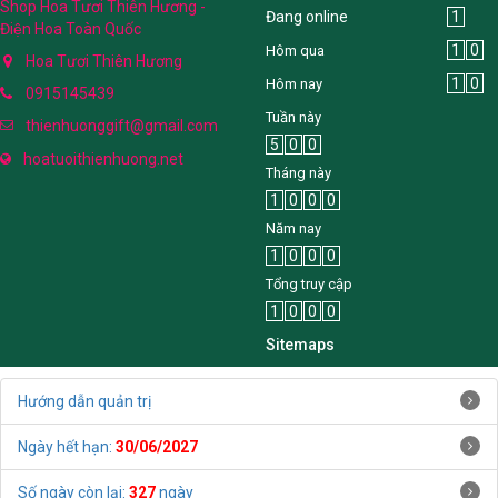
Shop Hoa Tươi Thiên Hương -
Đang online
1
Điện Hoa Toàn Quốc
1
0
Hôm qua
Hoa Tươi Thiên Hương
1
0
Hôm nay
0915145439
Tuần này
thienhuonggift@gmail.com
5
0
0
hoatuoithienhuong.net
Tháng này
1
0
0
0
Năm nay
1
0
0
0
Tổng truy cập
1
0
0
0
Sitemaps
Hướng dẫn quản trị
Ngày hết hạn:
30/06/2027
Số ngày còn lại:
327
ngày