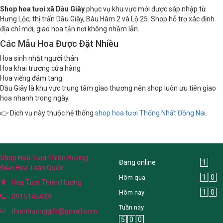
Shop hoa tươi xã Dầu Giây
phục vụ khu vực mới được sáp nhập từ
Hưng Lộc, thị trấn Dầu Giây, Bàu Hàm 2 và Lộ 25. Shop hỗ trợ xác định
địa chỉ mới, giao hoa tận nơi không nhầm lẫn.
Các Mẫu Hoa Được Đặt Nhiều
Hoa sinh nhật người thân
Hoa khai trương cửa hàng
Hoa viếng đám tang
Dầu Giây là khu vực trung tâm giao thương nên shop luôn ưu tiên giao
hoa nhanh trong ngày.
👉 Dịch vụ này thuộc hệ thống
shop hoa tươi Thống Nhất Đồng Nai
.
Shop Hoa Tươi Thiên Hương -
Đang online
1
Điện Hoa Toàn Quốc
1
0
Hôm qua
Hoa Tươi Thiên Hương
1
0
Hôm nay
0915145439
Tuần này
thienhuonggift@gmail.com
5
0
0