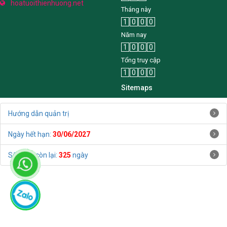
hoatuoithienhuong.net
Tháng này
1
0
0
0
Năm nay
1
0
0
0
Tổng truy cập
1
0
0
0
Sitemaps
Hướng dẫn quản trị
Ngày hết hạn:
30/06/2027
Số ngày còn lại:
325
ngày