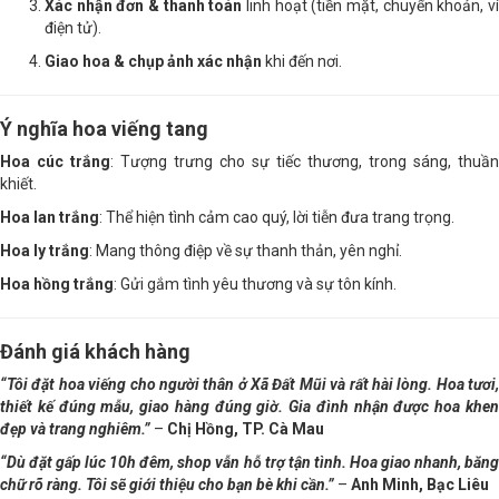
Xác nhận đơn & thanh toán
linh hoạt (tiền mặt, chuyển khoản, v
điện tử).
Giao hoa & chụp ảnh xác nhận
khi đến nơi.
Ý nghĩa hoa viếng tang
Hoa cúc trắng
: Tượng trưng cho sự tiếc thương, trong sáng, thuần
khiết.
Hoa lan trắng
: Thể hiện tình cảm cao quý, lời tiễn đưa trang trọng.
Hoa ly trắng
: Mang thông điệp về sự thanh thản, yên nghỉ.
Hoa hồng trắng
: Gửi gắm tình yêu thương và sự tôn kính.
Đánh giá khách hàng
“Tôi đặt hoa viếng cho người thân ở Xã Đất Mũi và rất hài lòng. Hoa tươi,
thiết kế đúng mẫu, giao hàng đúng giờ. Gia đình nhận được hoa khen
đẹp và trang nghiêm.”
–
Chị Hồng, TP. Cà Mau
“Dù đặt gấp lúc 10h đêm, shop vẫn hỗ trợ tận tình. Hoa giao nhanh, băng
chữ rõ ràng. Tôi sẽ giới thiệu cho bạn bè khi cần.”
–
Anh Minh, Bạc Liêu