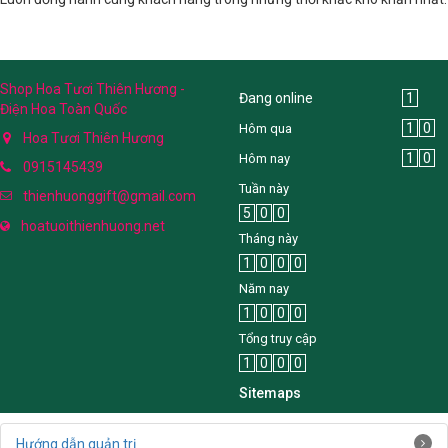
Shop Hoa Tươi Thiên Hương -
Đang online
1
Điện Hoa Toàn Quốc
1
0
Hôm qua
Hoa Tươi Thiên Hương
1
0
Hôm nay
0915145439
Tuần này
thienhuonggift@gmail.com
5
0
0
hoatuoithienhuong.net
Tháng này
1
0
0
0
Năm nay
1
0
0
0
Tổng truy cập
1
0
0
0
Sitemaps
Hướng dẫn quản trị