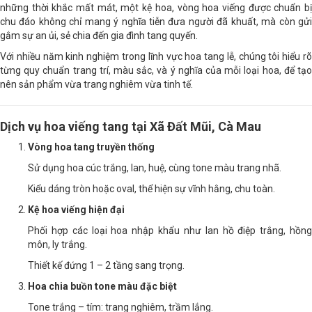
những thời khắc mất mát, một kệ hoa, vòng hoa viếng được chuẩn bị
chu đáo không chỉ mang ý nghĩa tiễn đưa người đã khuất, mà còn gửi
gắm sự an ủi, sẻ chia đến gia đình tang quyến.
Với nhiều năm kinh nghiệm trong lĩnh vực hoa tang lễ, chúng tôi hiểu rõ
từng quy chuẩn trang trí, màu sắc, và ý nghĩa của mỗi loại hoa, để tạo
nên sản phẩm vừa trang nghiêm vừa tinh tế.
Dịch vụ hoa viếng tang tại Xã Đất Mũi, Cà Mau
Vòng hoa tang truyền thống
Sử dụng hoa cúc trắng, lan, huệ, cùng tone màu trang nhã.
Kiểu dáng tròn hoặc oval, thể hiện sự vĩnh hằng, chu toàn.
Kệ hoa viếng hiện đại
Phối hợp các loại hoa nhập khẩu như lan hồ điệp trắng, hồng
môn, ly trắng.
Thiết kế đứng 1 – 2 tầng sang trọng.
Hoa chia buồn tone màu đặc biệt
Tone trắng – tím: trang nghiêm, trầm lắng.