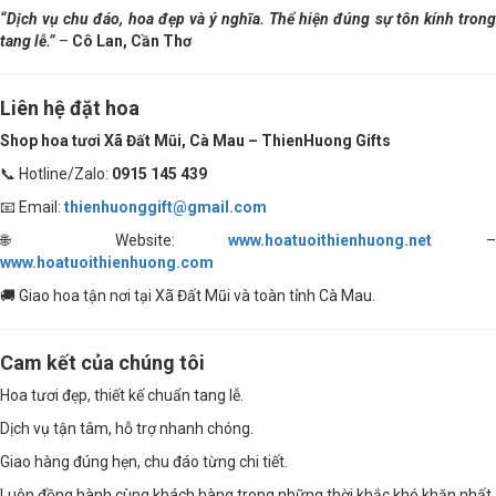
“Dịch vụ chu đáo, hoa đẹp và ý nghĩa. Thể hiện đúng sự tôn kính trong
tang lễ.”
–
Cô Lan, Cần Thơ
Liên hệ đặt hoa
Shop hoa tươi Xã Đất Mũi, Cà Mau – ThienHuong Gifts
📞 Hotline/Zalo:
0915 145 439
📧 Email:
thienhuonggift@gmail.com
🌐 Website:
www.hoatuoithienhuong.net
–
www.hoatuoithienhuong.com
🚚 Giao hoa tận nơi tại Xã Đất Mũi và toàn tỉnh Cà Mau.
Cam kết của chúng tôi
Hoa tươi đẹp, thiết kế chuẩn tang lễ.
Dịch vụ tận tâm, hỗ trợ nhanh chóng.
Giao hàng đúng hẹn, chu đáo từng chi tiết.
Luôn đồng hành cùng khách hàng trong những thời khắc khó khăn nhất.