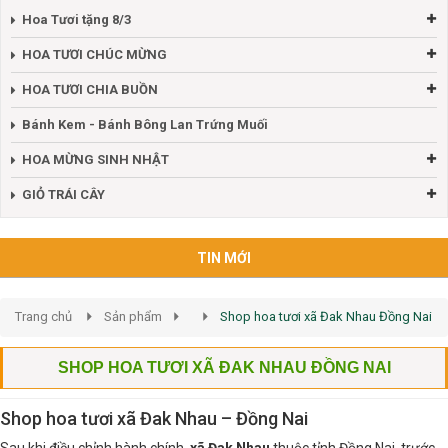
Hoa Tươi tặng 8/3
HOA TƯƠI CHÚC MỪNG
HOA TƯƠI CHIA BUỒN
Bánh Kem - Bánh Bông Lan Trứng Muối
HOA MỪNG SINH NHẬT
GIỎ TRÁI CÂY
TIN MỚI
Trang chủ
Sản phẩm
Shop hoa tươi xã Đak Nhau Đồng Nai
SHOP HOA TƯƠI XÃ ĐAK NHAU ĐỒNG NAI
Shop hoa tươi xã Đak Nhau – Đồng Nai
Sau khi điều chỉnh hành chính,
xã Đak Nhau
thuộc tỉnh Đồng Nai, trước