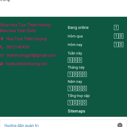
Shop Hoa Tươi Thiên Hương -
Đang online
1
Điện Hoa Toàn Quốc
1
0
Hôm qua
Hoa Tươi Thiên Hương
1
0
Hôm nay
0915145439
Tuần này
thienhuonggift@gmail.com
5
0
0
hoatuoithienhuong.net
Tháng này
1
0
0
0
Năm nay
1
0
0
0
Tổng truy cập
1
0
0
0
Sitemaps
Hướng dẫn quản trị