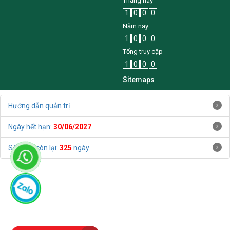
Tháng này
1
0
0
0
Năm nay
1
0
0
0
Tổng truy cập
1
0
0
0
Sitemaps
Hướng dẫn quản trị
Ngày hết hạn:
30/06/2027
Số ngày còn lại:
325
ngày