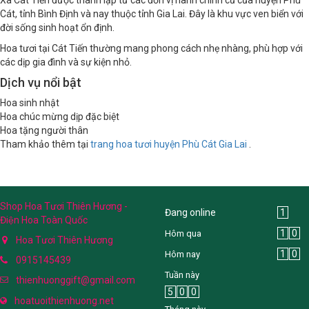
Cát, tỉnh Bình Định và nay thuộc tỉnh Gia Lai. Đây là khu vực ven biển với
đời sống sinh hoạt ổn định.
Hoa tươi tại Cát Tiến thường mang phong cách nhẹ nhàng, phù hợp với
các dịp gia đình và sự kiện nhỏ.
Dịch vụ nổi bật
Hoa sinh nhật
Hoa chúc mừng dịp đặc biệt
Hoa tặng người thân
Tham khảo thêm tại
trang hoa tươi huyện Phù Cát Gia Lai
.
Shop Hoa Tươi Thiên Hương -
Đang online
1
Điện Hoa Toàn Quốc
1
0
Hôm qua
Hoa Tươi Thiên Hương
1
0
Hôm nay
0915145439
Tuần này
thienhuonggift@gmail.com
5
0
0
hoatuoithienhuong.net