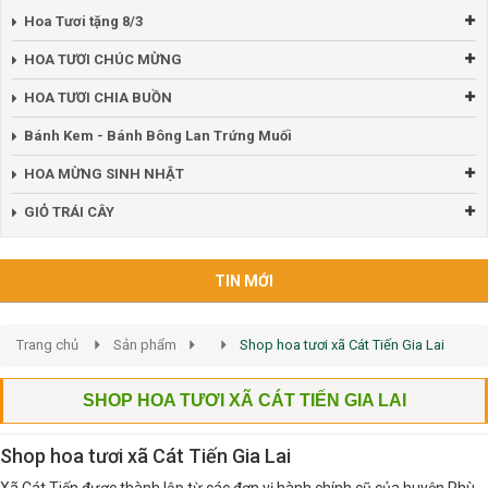
Hoa Tươi tặng 8/3
HOA TƯƠI CHÚC MỪNG
HOA TƯƠI CHIA BUỒN
Bánh Kem - Bánh Bông Lan Trứng Muối
HOA MỪNG SINH NHẬT
GIỎ TRÁI CÂY
TIN MỚI
Trang chủ
Sản phẩm
Shop hoa tươi xã Cát Tiến Gia Lai
SHOP HOA TƯƠI XÃ CÁT TIẾN GIA LAI
Shop hoa tươi xã Cát Tiến Gia Lai
Xã Cát Tiến được thành lập từ các đơn vị hành chính cũ của huyện Phù