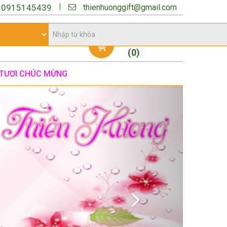
thienhuonggift@gmail.com
|
:
0915145439
Giỏ hàng
(
0
)
TƯƠI CHÚC MỪNG
Next