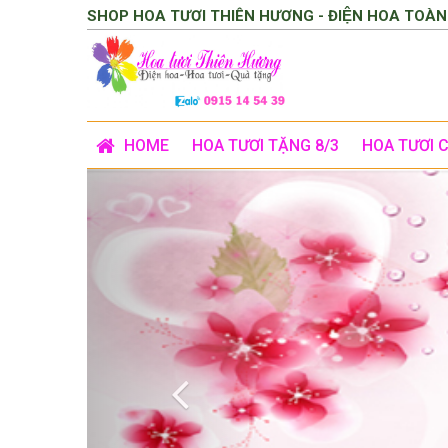
SHOP HOA TƯƠI THIÊN HƯƠNG - ĐIỆN HOA TOÀN
HOME
HOA TƯƠI TẶNG 8/3
HOA TƯƠI 
Previous