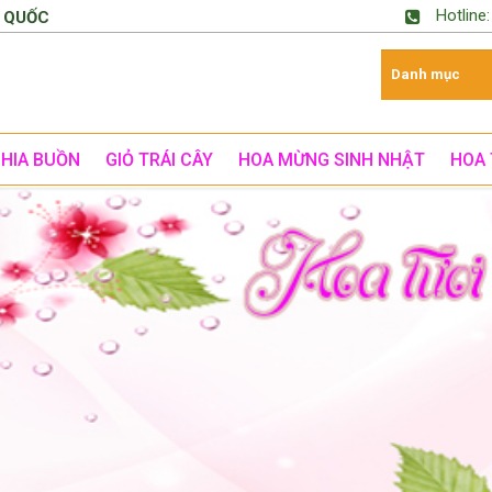
Hotline
 QUỐC
CHIA BUỒN
GIỎ TRÁI CÂY
HOA MỪNG SINH NHẬT
HOA 