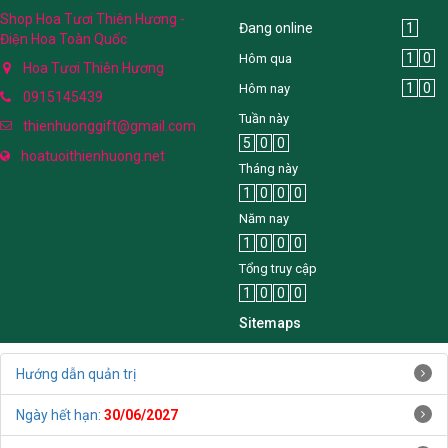
Shop Hoa Tươi Thiên Hương -
Đang online
1
Điện Hoa Toàn Quốc
1
0
Hôm qua
Hoa Tươi Thiên Hương
1
0
Hôm nay
0915145439
Tuần này
thienhuonggift@gmail.com
5
0
0
hoatuoithienhuong.net
Tháng này
1
0
0
0
Năm nay
1
0
0
0
Tổng truy cập
1
0
0
0
Sitemaps
Hướng dẫn quản trị
Ngày hết hạn:
30/06/2027