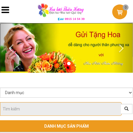
0
Previous
Nex
DANH MỤC SẢN PHẨM