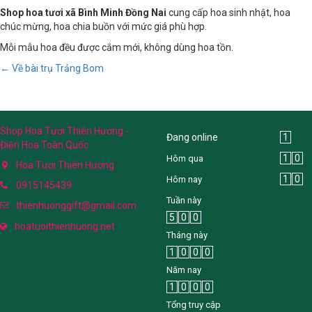
Shop hoa tươi xã Bình Minh Đồng Nai
cung cấp hoa sinh nhật, hoa
chúc mừng, hoa chia buồn với mức giá phù hợp.
Mỗi mẫu hoa đều được cắm mới, không dùng hoa tồn.
← Về bài trụ Trảng Bom
Shop Hoa Tươi Thiên Hương -
Đang online
1
Điện Hoa Toàn Quốc
1
0
Hôm qua
Hoa Tươi Thiên Hương
1
0
Hôm nay
0915145439
Tuần này
thienhuonggift@gmail.com
5
0
0
hoatuoithienhuong.net
Tháng này
1
0
0
0
Năm nay
1
0
0
0
Tổng truy cập