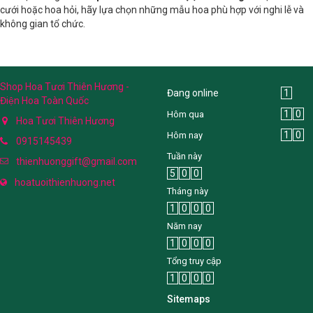
cưới hoặc hoa hỏi, hãy lựa chọn những mẫu hoa phù hợp với nghi lễ và
không gian tổ chức.
Shop Hoa Tươi Thiên Hương -
Đang online
1
Điện Hoa Toàn Quốc
1
0
Hôm qua
Hoa Tươi Thiên Hương
1
0
Hôm nay
0915145439
Tuần này
thienhuonggift@gmail.com
5
0
0
hoatuoithienhuong.net
Tháng này
1
0
0
0
Năm nay
1
0
0
0
Tổng truy cập
1
0
0
0
Sitemaps