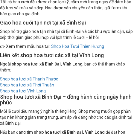
Tất cả hoa cưới đều được chọn lọc kỹ, cắm mới trong ngày để đảm bảo
độ tươi và màu sắc đẹp. Hoa được vận chuyển cẩn thận, giữ form khi
bàn giao cho gia đình.
Giao hoa cưới tận nơi tại xã Bình Đại
Shop hỗ trợ giao hoa tận nhà tại xã Bình Đại và các khu vực lân cận, sắp
xếp thời gian giao phù hợp với lịch trình lễ cưới – lễ hỏi.
👉 Xem thêm mẫu hoa tại:
Shop Hoa Tươi Thiên Hương
Liên kết shop hoa tươi các xã tại Vĩnh Long
Ngoài
shop hoa tươi xã Bình Đại, Vĩnh Long
, bạn có thể tham khảo
thêm:
Shop hoa tươi xã Thạnh Phước
Shop hoa tươi xã Thới Thuận
Shop hoa tươi Vĩnh Long
Shop hoa tươi xã Bình Đại – đồng hành cùng ngày hạnh
phúc
Mỗi lễ cưới đều mang ý nghĩa thiêng liêng. Shop mong muốn góp phần
tạo nên không gian trang trọng, ấm áp và đáng nhớ cho các gia đình tại
xã Bình Đại.
Nếu bạn đang tìm
shop hoa tươi xã Bình Đại, Vĩnh Long
để đặt hoa