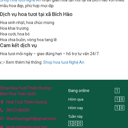
mẫu hoa đẹp, phù hợp mọi dịp.
Dịch vụ hoa tươi tại xã Bích Hào
Hoa sinh nhật, hoa chúc mừng
Hoa khai trương
Hoa cưới, hoa bó
Hoa chia buồn, vòng hoa tang lễ
Cam kết dịch vụ
Hoa tươi mỗi ngày – giao đúng hẹn – hỗ trợ tư vấn 24/7.
👉 Xem thêm hệ thống:
Shop hoa tươi Nghệ An
Shop Hoa Tươi Thiên Hương -
Đang online
1
Điện Hoa Toàn Quốc
1
0
Hôm qua
Hoa Tươi Thiên Hương
1
0
Hôm nay
0915145439
Tuần này
thienhuonggift@gmail.com
5
0
0
hoatuoithienhuong.net