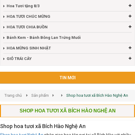
Hoa Tươi tặng 8/3
HOA TƯƠI CHÚC MỪNG
HOA TƯƠI CHIA BUỒN
Bánh Kem - Bánh Bông Lan Trứng Muối
HOA MỪNG SINH NHẬT
GIỎ TRÁI CÂY
TIN MỚI
Trang chủ
Sản phẩm
Shop hoa tươi xã Bích Hào Nghệ An
SHOP HOA TƯƠI XÃ BÍCH HÀO NGHỆ AN
Shop hoa tươi xã Bích Hào Nghệ An
Shop hoa tươi Nghệ An
nhận giao hoa tận nơi tại xã Bích Hào với nhiều