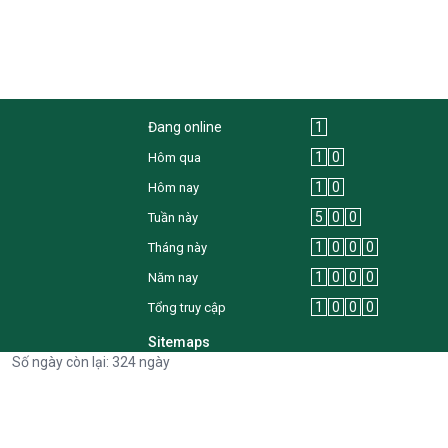
Đang online
1
1
0
Hôm qua
1
0
Hôm nay
5
0
0
Tuần này
1
0
0
0
Tháng này
1
0
0
0
Năm nay
1
0
0
0
Tổng truy cập
Sitemaps
Số ngày còn lại: 324 ngày