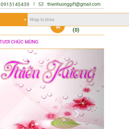
thienhuonggift@gmail.com
|
:
0915145439
Giỏ hàng
(
0
)
TƯƠI CHÚC MỪNG
Next