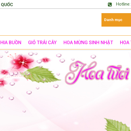
Hotline
 QUỐC
CHIA BUỒN
GIỎ TRÁI CÂY
HOA MỪNG SINH NHẬT
HOA 