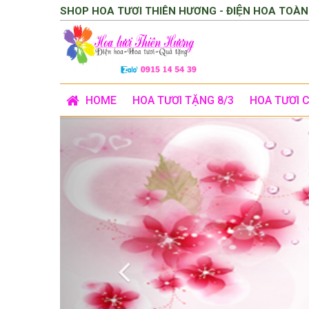
SHOP HOA TƯƠI THIÊN HƯƠNG - ĐIỆN HOA TOÀN
HOME
HOA TƯƠI TẶNG 8/3
HOA TƯƠI 
Previous