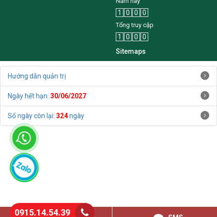
Năm nay
1
0
0
0
Tổng truy cập
1
0
0
0
Sitemaps
Hướng dẫn quản trị
Ngày hết hạn:
30/06/2027
Số ngày còn lại:
324
ngày
0915.14.54.39