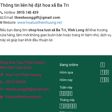
Thông tin liên hệ đặt hoa xã Ba Tri
📞 Hotline:
0915 145 439
📧 Email:
thienhuonggift@gmail.com
🌐 Website:
www.hoatuoithienhuong.net
Nếu bạn đang tìm
shop hoa tươi xã Ba Tri, Vĩnh Long
để khai trương
cửa hàng, làm mới không gian buôn bán hoặc trang trí tiệm nhỏ, dịch vụ
này sẽ giúp bạn khởi đầu thuận lợi.
Shop Hoa Tươi Thiên Hương -
Đang online
1
Điện Hoa Toàn Quốc
1
0
Hôm qua
Hoa Tươi Thiên Hương
1
0
Hôm nay
0915145439
Tuần này
thienhuonggift@gmail.com
5
0
0
hoatuoithienhuong.net
Tháng này
1
0
0
0