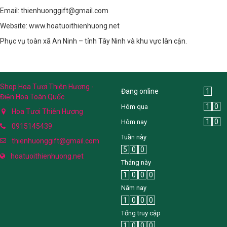
Email: thienhuonggift@gmail.com
Website: www.hoatuoithienhuong.net
Phục vụ toàn xã An Ninh – tỉnh Tây Ninh và khu vực lân cận.
Shop Hoa Tươi Thiên Hương -
Đang online
1
Điện Hoa Toàn Quốc
1
0
Hôm qua
Hoa Tươi Thiên Hương
1
0
Hôm nay
0915145439
Tuần này
thienhuonggift@gmail.com
5
0
0
hoatuoithienhuong.net
Tháng này
1
0
0
0
Năm nay
1
0
0
0
Tổng truy cập
1
0
0
0