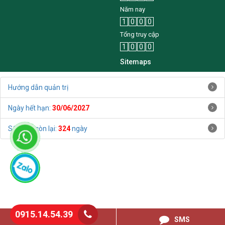
Năm nay
1
0
0
0
Tổng truy cập
1
0
0
0
Sitemaps
Hướng dẫn quản trị
Ngày hết hạn:
30/06/2027
Số ngày còn lại:
324
ngày
0915.14.54.39
0915145439
SMS