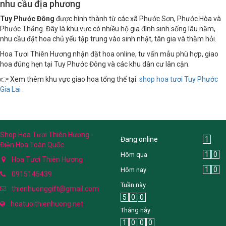
nhu cầu địa phương
Tuy Phước Đông
được hình thành từ các xã Phước Sơn, Phước Hòa và
Phước Thắng. Đây là khu vực có nhiều hộ gia đình sinh sống lâu năm,
nhu cầu đặt hoa chủ yếu tập trung vào sinh nhật, tân gia và thăm hỏi.
Hoa Tươi Thiên Hương nhận đặt hoa online, tư vấn mẫu phù hợp, giao
hoa đúng hẹn tại Tuy Phước Đông và các khu dân cư lân cận.
👉 Xem thêm khu vực giao hoa tổng thể tại:
shop hoa tươi Tuy Phước
Gia Lai
.
Shop Hoa Tươi Thiên Hương -
Đang online
1
Điện Hoa Toàn Quốc
1
0
Hôm qua
Hoa Tươi Thiên Hương
1
0
Hôm nay
0915145439
Tuần này
thienhuonggift@gmail.com
5
0
0
hoatuoithienhuong.net
Tháng này
1
0
0
0