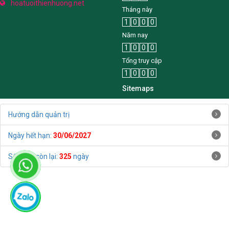
hoatuoithienhuong.net
Tháng này
1
0
0
0
Năm nay
1
0
0
0
Tổng truy cập
1
0
0
0
Sitemaps
Hướng dẫn quản trị
Ngày hết hạn:
30/06/2027
Số ngày còn lại:
325
ngày