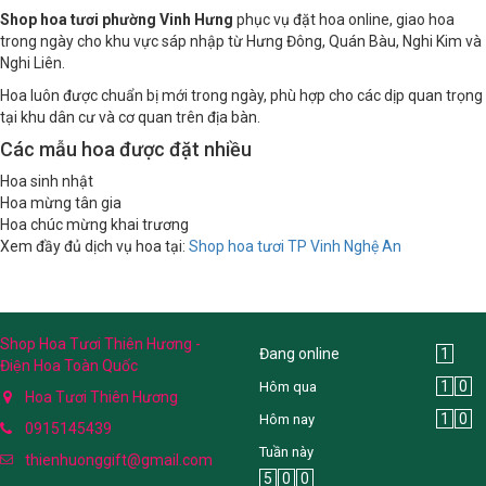
Shop hoa tươi phường Vinh Hưng
phục vụ đặt hoa online, giao hoa
trong ngày cho khu vực sáp nhập từ Hưng Đông, Quán Bàu, Nghi Kim và
Nghi Liên.
Hoa luôn được chuẩn bị mới trong ngày, phù hợp cho các dịp quan trọng
tại khu dân cư và cơ quan trên địa bàn.
Các mẫu hoa được đặt nhiều
Hoa sinh nhật
Hoa mừng tân gia
Hoa chúc mừng khai trương
Xem đầy đủ dịch vụ hoa tại:
Shop hoa tươi TP Vinh Nghệ An
Shop Hoa Tươi Thiên Hương -
Đang online
1
Điện Hoa Toàn Quốc
1
0
Hôm qua
Hoa Tươi Thiên Hương
1
0
Hôm nay
0915145439
Tuần này
thienhuonggift@gmail.com
5
0
0