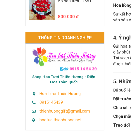
Bó hoa tươi - 2551
Hoa hồng
Sự kết hợ
800.000 đ
văn hóa V
4. Ý ng
THÔNG TIN DOANH NGHIỆP
Gửi hoa t
giây phút
Tại
shop 
được thiết
Shop Hoa Tươi Thiên Hương - Điện
5. Nhữn
Hoa Toàn Quốc
Để buổi lễ
Hoa Tươi Thiên Hương
Đặt trước
0915145439
Chia sẻ r
thienhuonggift@gmail.com
Chọn mẫu
hoatuoithienhuong.net
Trao đổi