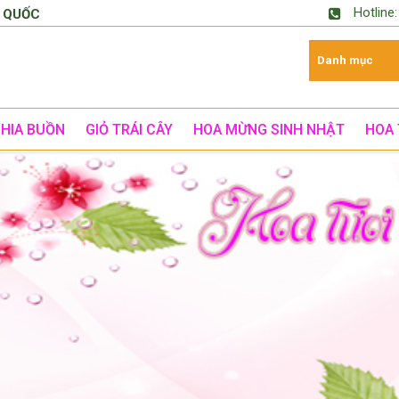
Hotline
 QUỐC
CHIA BUỒN
GIỎ TRÁI CÂY
HOA MỪNG SINH NHẬT
HOA 