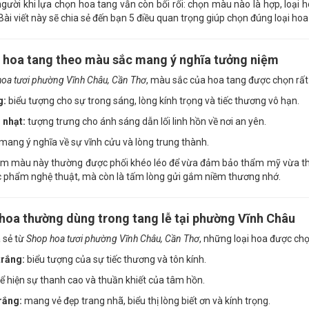
người khi lựa chọn hoa tang vẫn còn bối rối: chọn màu nào là hợp, loại 
Bài viết này sẽ chia sẻ đến bạn 5 điều quan trọng giúp chọn đúng loại hoa 
n hoa tang theo màu sắc mang ý nghĩa tưởng niệm
hoa tươi phường Vĩnh Châu, Cần Thơ
, màu sắc của hoa tang được chọn rất
g:
biểu tượng cho sự trong sáng, lòng kính trọng và tiếc thương vô hạn.
 nhạt:
tượng trưng cho ánh sáng dẫn lối linh hồn về nơi an yên.
mang ý nghĩa về sự vĩnh cửu và lòng trung thành.
 màu này thường được phối khéo léo để vừa đảm bảo thẩm mỹ vừa thể 
c phẩm nghệ thuật, mà còn là tấm lòng gửi gắm niềm thương nhớ.
 hoa thường dùng trong tang lễ tại phường Vĩnh Châu
 sẻ từ
Shop hoa tươi phường Vĩnh Châu, Cần Thơ
, những loại hoa được chọ
trắng:
biểu tượng của sự tiếc thương và tôn kính.
ể hiện sự thanh cao và thuần khiết của tâm hồn.
rắng:
mang vẻ đẹp trang nhã, biểu thị lòng biết ơn và kính trọng.