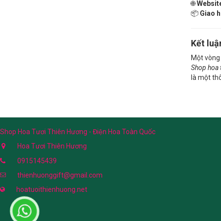
🌐
Websit
📦
Giao h
Kết luậ
Một vòng 
Shop hoa 
là một thô
Shop Hoa Tươi Thiên Hương - Điện Hoa Toàn Quốc
Hoa Tươi Thiên Hương
0915145439
thienhuonggift@gmail.com
hoatuoithienhuong.net