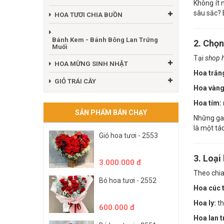
Không ít 
sâu sắc? 
HOA TƯƠI CHIA BUỒN
Bánh Kem - Bánh Bông Lan Trứng
2. Chọ
Muối
Tại
shop 
HOA MỪNG SINH NHẬT
Hoa trắn
GIỎ TRÁI CÂY
Hoa vàng
Hoa tím:
SẢN PHẨM BÁN CHẠY
Những gam
là một tá
Giỏ hoa tươi - 2553
3. Loại
3.000.000 đ
Theo chia
Bó hoa tươi - 2552
Hoa cúc 
Hoa ly:
th
600.000 đ
Hoa lan t