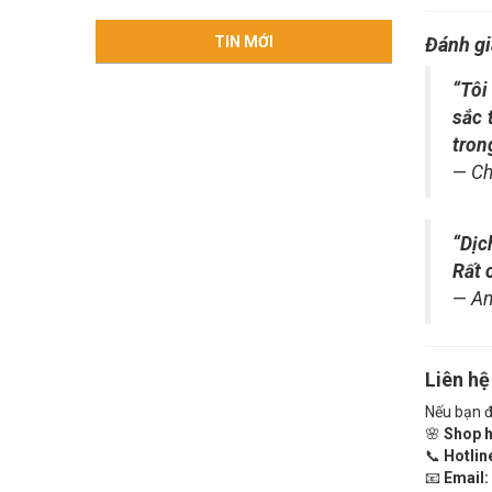
TIN MỚI
Đánh gi
“Tôi
sắc 
tron
—
Ch
“Dịc
Rất 
—
An
Liên hệ
Nếu bạn đ
🌸
Shop h
📞
Hotlin
📧
Email: