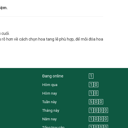
niệm.
 cuối.
u rõ hơn về cách chọn hoa tang lễ phù hợp, để mỗi đóa hoa
Đang online
1
1
0
Hôm qua
1
0
Hôm nay
5
0
0
Tuần này
1
0
0
0
Tháng này
1
0
0
0
Năm nay
1
0
0
0
Tổng truy cập