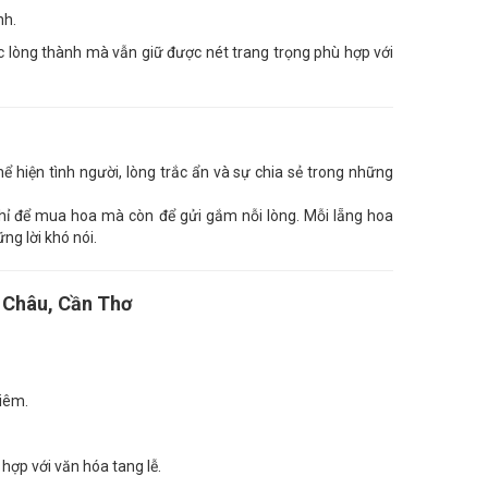
nh.
ợc lòng thành mà vẫn giữ được nét trang trọng phù hợp với
ể hiện tình người, lòng trắc ẩn và sự chia sẻ trong những
hỉ để mua hoa mà còn để gửi gắm nỗi lòng. Mỗi lẵng hoa
ng lời khó nói.
h Châu, Cần Thơ
iêm.
hợp với văn hóa tang lễ.