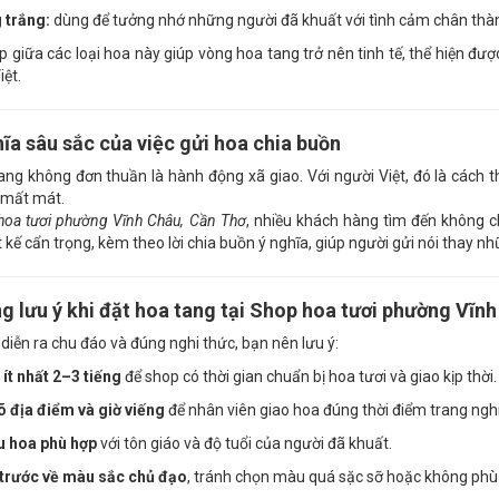
 trắng:
dùng để tưởng nhớ những người đã khuất với tình cảm chân thà
p giữa các loại hoa này giúp vòng hoa tang trở nên tinh tế, thể hiện đư
iệt.
hĩa sâu sắc của việc gửi hoa chia buồn
ang không đơn thuần là hành động xã giao. Với người Việt, đó là cách th
 mất mát.
hoa tươi phường Vĩnh Châu, Cần Thơ
, nhiều khách hàng tìm đến không c
 kế cẩn trọng, kèm theo lời chia buồn ý nghĩa, giúp người gửi nói thay nhữ
g lưu ý khi đặt hoa tang tại Shop hoa tươi phường Vĩn
 diễn ra chu đáo và đúng nghi thức, bạn nên lưu ý:
 ít nhất 2–3 tiếng
để shop có thời gian chuẩn bị hoa tươi và giao kịp thời.
õ địa điểm và giờ viếng
để nhân viên giao hoa đúng thời điểm trang ngh
 hoa phù hợp
với tôn giáo và độ tuổi của người đã khuất.
 trước về màu sắc chủ đạo
, tránh chọn màu quá sặc sỡ hoặc không phù 