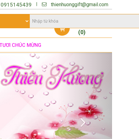
thienhuonggift@gmail.com
|
:
0915145439
Giỏ hàng
(
0
)
TƯƠI CHÚC MỪNG
Next