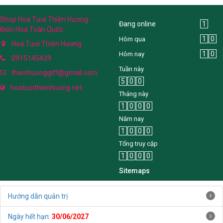
Shop Hoa Tươi Thiên Hương -
Đang online
1
Điện Hoa Toàn Quốc
1
0
Hôm qua
Hoa Tươi Thiên Hương
1
0
Hôm nay
0915145439
Tuần này
thienhuonggift@gmail.com
5
0
0
hoatuoithienhuong.net
Tháng này
1
0
0
0
Năm nay
1
0
0
0
Tổng truy cập
1
0
0
0
Sitemaps
Hướng dẫn quản trị
Ngày hết hạn:
30/06/2027