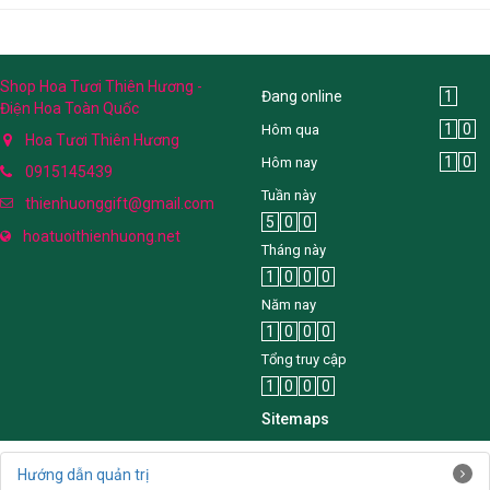
Shop Hoa Tươi Thiên Hương -
Đang online
1
Điện Hoa Toàn Quốc
1
0
Hôm qua
Hoa Tươi Thiên Hương
1
0
Hôm nay
0915145439
Tuần này
thienhuonggift@gmail.com
5
0
0
hoatuoithienhuong.net
Tháng này
1
0
0
0
Năm nay
1
0
0
0
Tổng truy cập
1
0
0
0
Sitemaps
Hướng dẫn quản trị