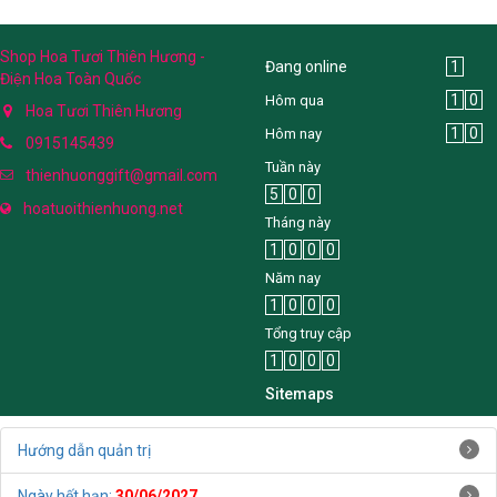
Shop Hoa Tươi Thiên Hương -
Đang online
1
Điện Hoa Toàn Quốc
1
0
Hôm qua
Hoa Tươi Thiên Hương
1
0
Hôm nay
0915145439
Tuần này
thienhuonggift@gmail.com
5
0
0
hoatuoithienhuong.net
Tháng này
1
0
0
0
Năm nay
1
0
0
0
Tổng truy cập
1
0
0
0
Sitemaps
Hướng dẫn quản trị
Ngày hết hạn:
30/06/2027