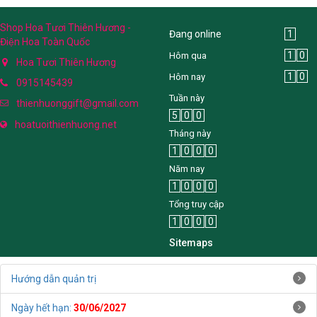
Shop Hoa Tươi Thiên Hương -
Đang online
1
Điện Hoa Toàn Quốc
1
0
Hôm qua
Hoa Tươi Thiên Hương
1
0
Hôm nay
0915145439
Tuần này
thienhuonggift@gmail.com
5
0
0
hoatuoithienhuong.net
Tháng này
1
0
0
0
Năm nay
1
0
0
0
Tổng truy cập
1
0
0
0
Sitemaps
Hướng dẫn quản trị
Ngày hết hạn:
30/06/2027