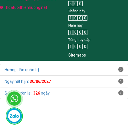
5
0
0
hoatuoithienhuong.net
Tháng này
1
0
0
0
Năm nay
1
0
0
0
Tổng truy cập
1
0
0
0
Sitemaps
Hướng dẫn quản trị
Ngày hết hạn:
30/06/2027
Số ngày còn lại:
326
ngày