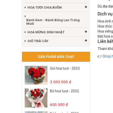
Dù địa da
HOA TƯƠI CHIA BUỒN
Dịch vụ
Bánh Kem - Bánh Bông Lan Trứng
Hoa sinh 
Muối
Hoa chúc
Hoa viếng
HOA MỪNG SINH NHẬT
Đặt hoa o
Liên kế
GIỎ TRÁI CÂY
Tham khảo
👉
Shop h
SẢN PHẨM BÁN CHẠY
Giỏ hoa tươi - 2553
3.000.000 đ
Bó hoa tươi - 2552
600.000 đ