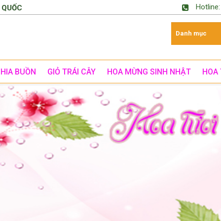
Hotline
 QUỐC
CHIA BUỒN
GIỎ TRÁI CÂY
HOA MỪNG SINH NHẬT
HOA 