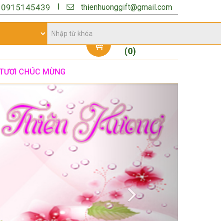
thienhuonggift@gmail.com
|
:
0915145439
Giỏ hàng
(
0
)
TƯƠI CHÚC MỪNG
Next