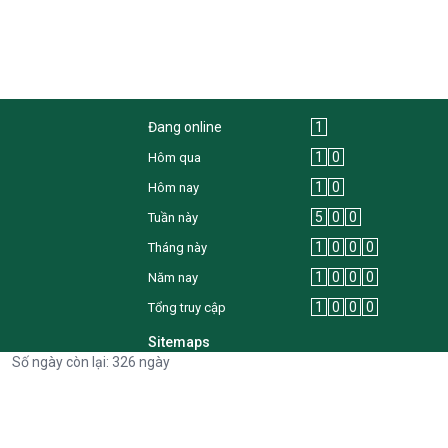
Đang online
1
1
0
Hôm qua
1
0
Hôm nay
5
0
0
Tuần này
1
0
0
0
Tháng này
1
0
0
0
Năm nay
1
0
0
0
Tổng truy cập
Sitemaps
Số ngày còn lại: 326 ngày