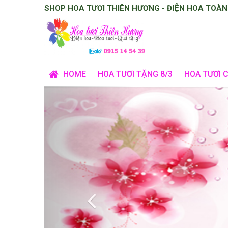
SHOP HOA TƯƠI THIÊN HƯƠNG - ĐIỆN HOA TOÀN
HOME
HOA TƯƠI TẶNG 8/3
HOA TƯƠI 
Previous