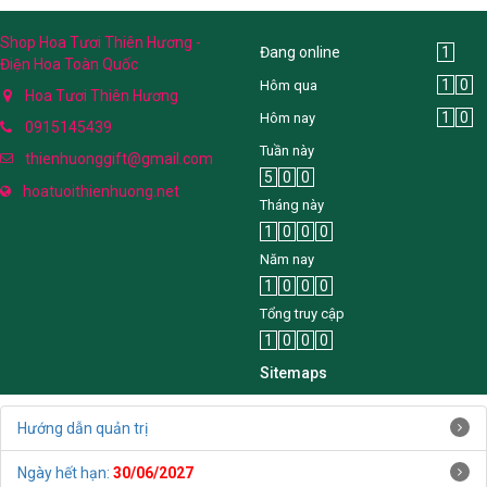
Shop Hoa Tươi Thiên Hương -
Đang online
1
Điện Hoa Toàn Quốc
1
0
Hôm qua
Hoa Tươi Thiên Hương
1
0
Hôm nay
0915145439
Tuần này
thienhuonggift@gmail.com
5
0
0
hoatuoithienhuong.net
Tháng này
1
0
0
0
Năm nay
1
0
0
0
Tổng truy cập
1
0
0
0
Sitemaps
Hướng dẫn quản trị
Ngày hết hạn:
30/06/2027