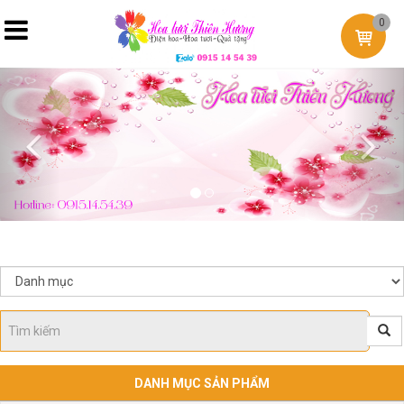
0
Previous
Nex
DANH MỤC SẢN PHẨM