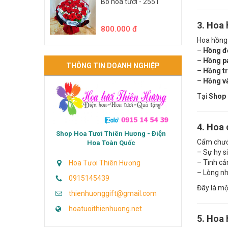
Bó hoa tươi - 2551
3. Hoa 
800.000 đ
Hoa hồng 
–
Hồng đ
–
Hồng pa
THÔNG TIN DOANH NGHIỆP
–
Hồng t
–
Hồng v
Tại
Shop 
4. Hoa 
Shop Hoa Tươi Thiên Hương - Điện
Cẩm chướ
Hoa Toàn Quốc
– Sự hy s
– Tình c
Hoa Tươi Thiên Hương
– Lòng nh
0915145439
Đây là mộ
thienhuonggift@gmail.com
hoatuoithienhuong.net
5. Hoa