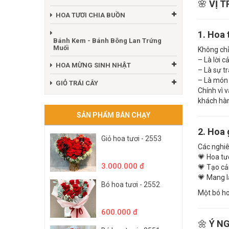
🌸
VỊ 
HOA TƯƠI CHIA BUỒN
1. Hoa 
Bánh Kem - Bánh Bông Lan Trứng
Muối
Không chỉ
– Là lời 
HOA MỪNG SINH NHẬT
– Là sự t
– Là món 
GIỎ TRÁI CÂY
Chính vì 
khách hàn
SẢN PHẨM BÁN CHẠY
2. Hoa 
Giỏ hoa tươi - 2553
Các nghiê
💗 Hoa tư
3.000.000 đ
💗 Tạo cả
💗 Mang l
Bó hoa tươi - 2552
Một bó ho
600.000 đ
🌼
Ý N