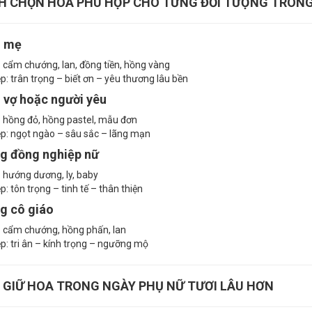
H CHỌN HOA PHÙ HỢP CHO TỪNG ĐỐI TƯỢNG TRONG
g mẹ
 cẩm chướng, lan, đồng tiền, hồng vàng
p: trân trọng – biết ơn – yêu thương lâu bền
 vợ hoặc người yêu
 hồng đỏ, hồng pastel, mẫu đơn
p: ngọt ngào – sâu sắc – lãng mạn
ng đồng nghiệp nữ
 hướng dương, ly, baby
: tôn trọng – tinh tế – thân thiện
g cô giáo
 cẩm chướng, hồng phấn, lan
p: tri ân – kính trọng – ngưỡng mộ
 GIỮ HOA TRONG NGÀY PHỤ NỮ TƯƠI LÂU HƠN