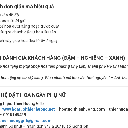
h đơn giản mà hiệu quả
 xéo 45 độ
ước mỗi 24 giờ
ể hoa dưới nắng hoặc trước quạt
i giọt chanh để giữ hoa lâu tàn
h này giúp hoa đẹp từ 3–7 ngày.
 ĐÁNH GIÁ KHÁCH HÀNG (ĐẬM – NGHIÊNG – XANH)
bó hoa tặng mẹ tại Shop hoa tươi phường Chợ Lớn, Thành phố Hồ Chí Minh,
 hoa tặng vợ cực kỳ sang. Giao nhanh mà hoa vẫn tươi nguyên.”
–
Anh Min
N HỆ ĐẶT HOA NGÀY PHỤ NỮ
 hiệu:
ThienHuong Gifts
e:
www.hoatuoithienhuong.net
– hoatuoithienhuong.com – thienhuo
e: 0915145439
thienhuonggift@gmail.com
hanh 60 phút – nhận đơn 8/3 & 20/10 số lượng lớn