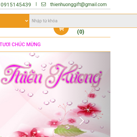
thienhuonggift@gmail.com
|
:
0915145439
Giỏ hàng
(
0
)
TƯƠI CHÚC MỪNG
Next