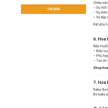
Chiếu sán
– Sự tích
TIN MỚI
– Sự kiên
– Vẻ đẹp 
Rất phù h
6. Hoa 
Nếu muốn 
– Biểu tư
– Phù hợp
– Tạo ấn 
Shop hoa
7. Hoa 
Baby được
Bó baby p