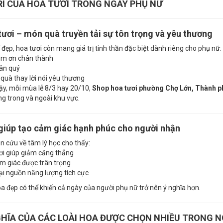
TRÍ CỦA HOA TƯƠI TRONG NGÀY PHỤ NỮ
tươi – món quà truyền tải sự tôn trọng và yêu thương
 đẹp, hoa tươi còn mang giá trị tinh thần đặc biệt dành riêng cho phụ nữ:
cảm ơn chân thành
rân quý
quà thay lời nói yêu thương
vậy, mỗi mùa lễ 8/3 hay 20/10,
Shop hoa tươi phường Chợ Lớn, Thành p
g trong và ngoài khu vực.
giúp tạo cảm giác hạnh phúc cho người nhận
n cứu về tâm lý học cho thấy:
ơi giúp giảm căng thẳng
m giác được trân trọng
ại nguồn năng lượng tích cực
a đẹp có thể khiến cả ngày của người phụ nữ trở nên ý nghĩa hơn.
GHĨA CỦA CÁC LOÀI HOA ĐƯỢC CHỌN NHIỀU TRONG 