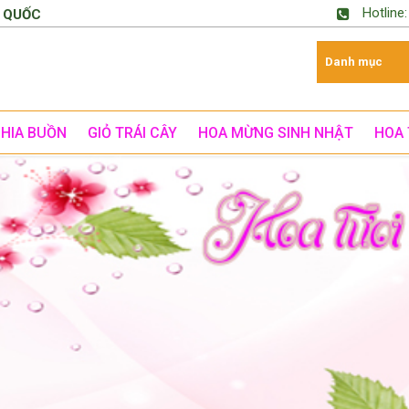
Hotline
 QUỐC
CHIA BUỒN
GIỎ TRÁI CÂY
HOA MỪNG SINH NHẬT
HOA 