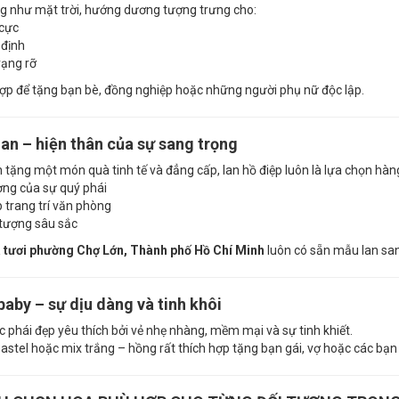
g như mặt trời, hướng dương tượng trưng cho:
 cực
 định
rạng rỡ
ợp để tặng bạn bè, đồng nghiệp hoặc những người phụ nữ độc lập.
lan – hiện thân của sự sang trọng
tặng một món quà tinh tế và đẳng cấp, lan hồ điệp luôn là lựa chọn hàn
ợng của sự quý phái
 trang trí văn phòng
tượng sâu sắc
 tươi phường Chợ Lớn, Thành phố Hồ Chí Minh
luôn có sẵn mẫu lan san
baby – sự dịu dàng và tinh khôi
 phái đẹp yêu thích bởi vẻ nhẹ nhàng, mềm mại và sự tinh khiết.
astel hoặc mix trắng – hồng rất thích hợp tặng bạn gái, vợ hoặc các bạn 