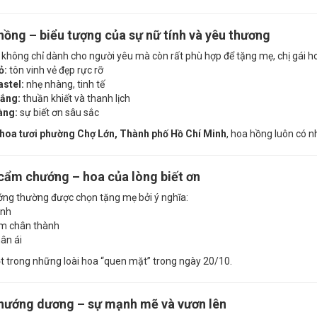
hồng – biểu tượng của sự nữ tính và yêu thương
không chỉ dành cho người yêu mà còn rất phù hợp để tặng mẹ, chị gái h
ỏ:
tôn vinh vẻ đẹp rực rỡ
stel:
nhẹ nhàng, tinh tế
rắng:
thuần khiết và thanh lịch
àng:
sự biết ơn sâu sắc
hoa tươi phường Chợ Lớn, Thành phố Hồ Chí Minh
, hoa hồng luôn có n
cẩm chướng – hoa của lòng biết ơn
ng thường được chọn tặng mẹ bởi ý nghĩa:
inh
ảm chân thành
ân ái
t trong những loài hoa “quen mặt” trong ngày 20/10.
 hướng dương – sự mạnh mẽ và vươn lên