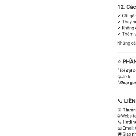
12. Các
✔ Cắt gốc
✔ Thay n
✔ Không đ
✔ Thêm và
Những các
⭐
PHẦN
“Tôi đặt 
Quận 6
“Shop gói
📞
LIÊ
🌸
Thương
🌐 Websit
📞
Hotlin
📧 Email:
🚚 Giao n