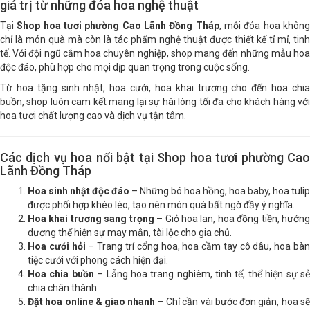
giá trị từ những đóa hoa nghệ thuật
Tại
Shop hoa tươi phường Cao Lãnh Đồng Tháp
, mỗi đóa hoa khôn
chỉ là món quà mà còn là tác phẩm nghệ thuật được thiết kế tỉ mỉ, tinh
tế. Với đội ngũ cắm hoa chuyên nghiệp, shop mang đến những mẫu hoa
độc đáo, phù hợp cho mọi dịp quan trọng trong cuộc sống.
Từ hoa tặng sinh nhật, hoa cưới, hoa khai trương cho đến hoa chia
buồn, shop luôn cam kết mang lại sự hài lòng tối đa cho khách hàng với
hoa tươi chất lượng cao và dịch vụ tận tâm.
Các dịch vụ hoa nổi bật tại Shop hoa tươi phường Cao
Lãnh Đồng Tháp
Hoa sinh nhật độc đáo
– Những bó hoa hồng, hoa baby, hoa tulip
được phối hợp khéo léo, tạo nên món quà bất ngờ đầy ý nghĩa.
Hoa khai trương sang trọng
– Giỏ hoa lan, hoa đồng tiền, hướn
dương thể hiện sự may mắn, tài lộc cho gia chủ.
Hoa cưới hỏi
– Trang trí cổng hoa, hoa cầm tay cô dâu, hoa bà
tiệc cưới với phong cách hiện đại.
Hoa chia buồn
– Lẵng hoa trang nghiêm, tinh tế, thể hiện sự s
chia chân thành.
Đặt hoa online & giao nhanh
– Chỉ cần vài bước đơn giản, hoa s