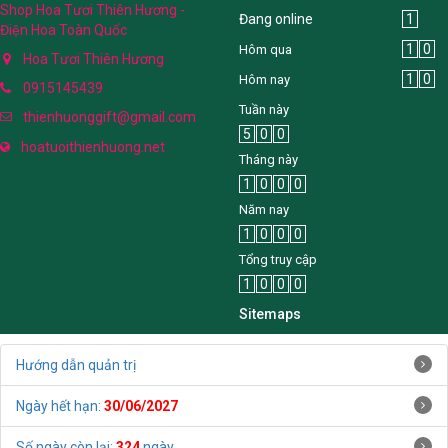
Shop Hoa Tươi Thiên Hương -
Đang online
1
Điện Hoa Toàn Quốc
1
0
Hôm qua
Hoa Tươi Thiên Hương
1
0
Hôm nay
0915145439
Tuần này
thienhuonggift@gmail.com
5
0
0
hoatuoithienhuong.net
Tháng này
1
0
0
0
Năm nay
1
0
0
0
Tổng truy cập
1
0
0
0
Sitemaps
Hướng dẫn quản trị
Ngày hết hạn:
30/06/2027
Số ngày còn lại:
324
ngày