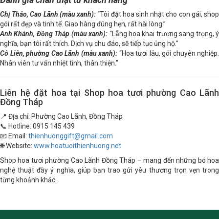
Chị Thảo, Cao Lãnh (màu xanh):
“Tôi đặt hoa sinh nhật cho con gái, sho
gói rất đẹp và tinh tế. Giao hàng đúng hẹn, rất hài lòng.”
Anh Khánh, Đồng Tháp (màu xanh):
“Lẵng hoa khai trương sang trọng, 
nghĩa, bạn tôi rất thích. Dịch vụ chu đáo, sẽ tiếp tục ủng hộ.”
Cô Liên, phường Cao Lãnh (màu xanh):
“Hoa tươi lâu, gói chuyên nghiệp.
Nhân viên tư vấn nhiệt tình, thân thiện.”
Liên hệ đặt hoa tại Shop hoa tươi phường Cao Lãnh
Đồng Tháp
📍 Địa chỉ: Phường Cao Lãnh, Đồng Tháp
📞 Hotline: 0915 145 439
📧 Email:
thienhuonggift@gmail.com
🌐 Website:
www.hoatuoithienhuong.net
Shop hoa tươi phường Cao Lãnh Đồng Tháp – mang đến những bó hoa
nghệ thuật đầy ý nghĩa, giúp bạn trao gửi yêu thương trọn vẹn trong
từng khoảnh khắc.