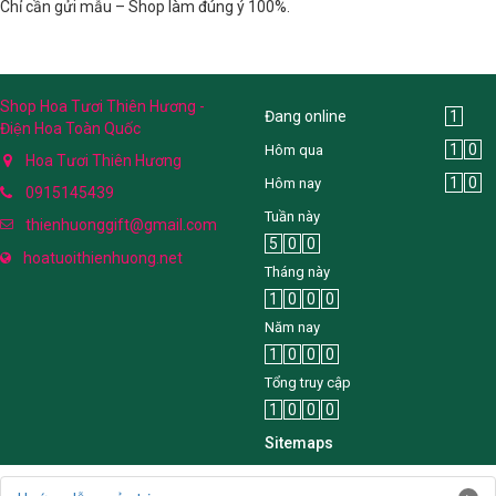
Chỉ cần gửi mẫu – Shop làm đúng ý 100%.
Shop Hoa Tươi Thiên Hương -
Đang online
1
Điện Hoa Toàn Quốc
1
0
Hôm qua
Hoa Tươi Thiên Hương
1
0
Hôm nay
0915145439
Tuần này
thienhuonggift@gmail.com
5
0
0
hoatuoithienhuong.net
Tháng này
1
0
0
0
Năm nay
1
0
0
0
Tổng truy cập
1
0
0
0
Sitemaps