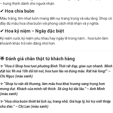
– hưng thịnh dành cho người nhận.
✔ Hoa chia buồn
Màu trắng, tím nhạt luôn mang đến sự trang trọng và sâu lắng. Shop có
đầy đủ mẫu hoa chia buồn với phong cách nhã nhặn và ý nghĩa.
✔ Hoa kỷ niệm – Ngày đặc biệt
Kỷ niệm cưới, kỷ niệm yêu nhau hay ngày lễ trong năm… hoa luôn làm
khoảnh khắc trở nên đáng nhớ hơn.
🌟 Đánh giá chân thật từ khách hàng
✨ “Hoa ở Shop hoa tươi phường Bình Thới rất đẹp, giao cực nhanh. Mình
đặt lúc 9h mà 10h đã tới nơi, hoa tươi lâu và đúng mẫu. Rất hài lòng!” –
Chị Ngọc (màu xanh)
✨ “Shop tư vấn dễ thương, làm mẫu hoa khai trương sang trọng hơn
mong đợi. Khách của mình rất thích. Sẽ ủng hộ dài lâu.” – Anh Minh
(màu xanh)
✨ “Hoa chia buồn thiết kế lịch sự, trang nhã. Giá hợp lý, hỗ trợ viết thiệp
chu đáo.” – Chị Lan (màu xanh)