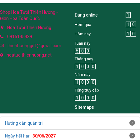
Shop Hoa Tươi Thiên Hương -
Đang online
1
Điện Hoa Toàn Quốc
1
0
Hôm qua
Hoa Tươi Thiên Hương
1
0
Hôm nay
0915145439
Tuần này
thienhuonggift@gmail.com
5
0
0
hoatuoithienhuong.net
Tháng này
1
0
0
0
Năm nay
1
0
0
0
Tổng truy cập
1
0
0
0
Sitemaps
Hướng dẫn quản trị
Ngày hết hạn:
30/06/2027