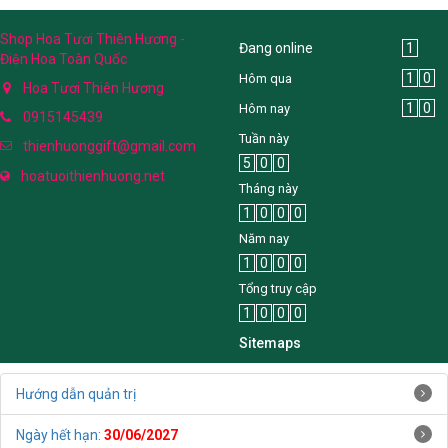
Shop Hoa Tươi Thiên Hương -
Đang online
1
Điện Hoa Toàn Quốc
1
0
Hôm qua
Hoa Tươi Thiên Hương
1
0
Hôm nay
0915145439
Tuần này
thienhuonggift@gmail.com
5
0
0
hoatuoithienhuong.net
Tháng này
1
0
0
0
Năm nay
1
0
0
0
Tổng truy cập
1
0
0
0
Sitemaps
Hướng dẫn quản trị
Ngày hết hạn:
30/06/2027