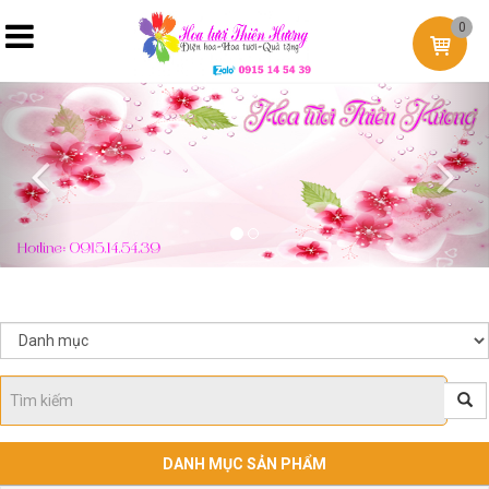
0
Previous
Nex
DANH MỤC SẢN PHẨM