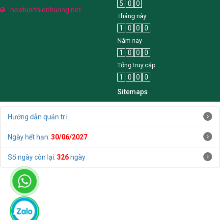
5
0
0
hoatuoithienhuong.net
Tháng này
1
0
0
0
Năm nay
1
0
0
0
Tổng truy cập
1
0
0
0
Sitemaps
Hướng dẫn quản trị
Ngày hết hạn:
30/06/2027
Số ngày còn lại:
326
ngày