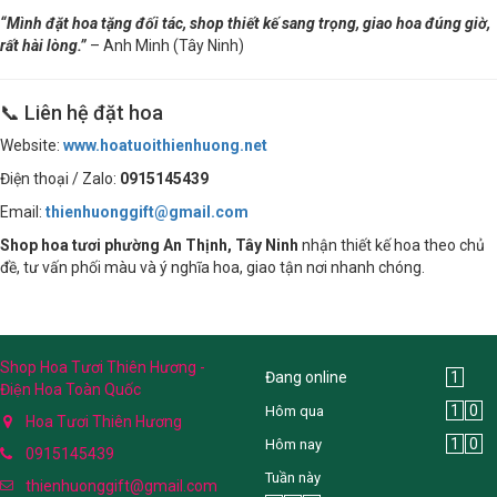
“Mình đặt hoa tặng đối tác, shop thiết kế sang trọng, giao hoa đúng giờ,
rất hài lòng.”
– Anh Minh (Tây Ninh)
📞 Liên hệ đặt hoa
Website:
www.hoatuoithienhuong.net
Điện thoại / Zalo:
0915145439
Email:
thienhuonggift@gmail.com
Shop hoa tươi phường An Thịnh, Tây Ninh
nhận thiết kế hoa theo chủ
đề, tư vấn phối màu và ý nghĩa hoa, giao tận nơi nhanh chóng.
Shop Hoa Tươi Thiên Hương -
Đang online
1
Điện Hoa Toàn Quốc
1
0
Hôm qua
Hoa Tươi Thiên Hương
1
0
Hôm nay
0915145439
Tuần này
thienhuonggift@gmail.com