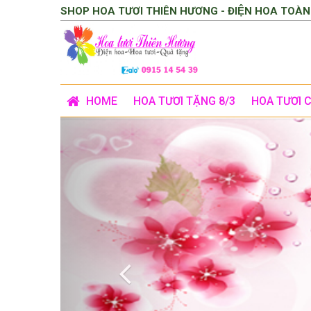
SHOP HOA TƯƠI THIÊN HƯƠNG - ĐIỆN HOA TOÀN
HOME
HOA TƯƠI TẶNG 8/3
HOA TƯƠI 
Previous