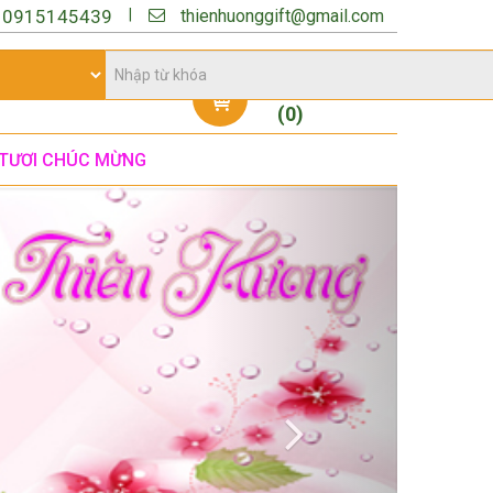
thienhuonggift@gmail.com
|
:
0915145439
Giỏ hàng
(
0
)
TƯƠI CHÚC MỪNG
Next