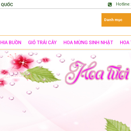
Hotline
 QUỐC
CHIA BUỒN
GIỎ TRÁI CÂY
HOA MỪNG SINH NHẬT
HOA 