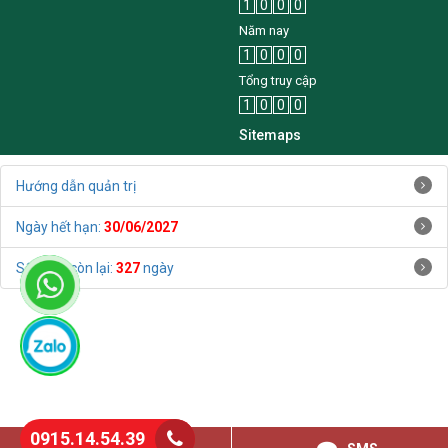
1
0
0
0
Năm nay
1
0
0
0
Tổng truy cập
1
0
0
0
Sitemaps
Hướng dẫn quản trị
Ngày hết hạn:
30/06/2027
Số ngày còn lại:
327
ngày
0915.14.54.39