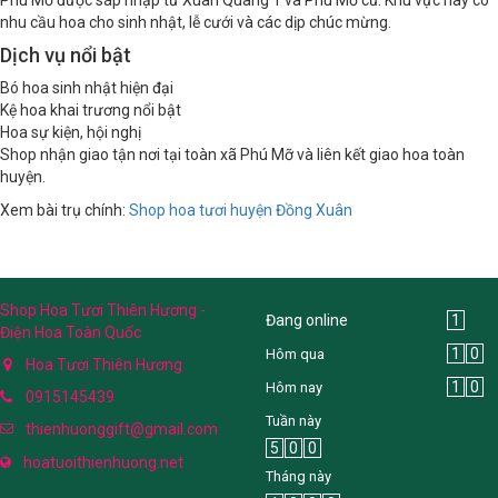
nhu cầu hoa cho sinh nhật, lễ cưới và các dịp chúc mừng.
Dịch vụ nổi bật
Bó hoa sinh nhật hiện đại
Kệ hoa khai trương nổi bật
Hoa sự kiện, hội nghị
Shop nhận giao tận nơi tại toàn xã Phú Mỡ và liên kết giao hoa toàn
huyện.
Xem bài trụ chính:
Shop hoa tươi huyện Đồng Xuân
Shop Hoa Tươi Thiên Hương -
Đang online
1
Điện Hoa Toàn Quốc
1
0
Hôm qua
Hoa Tươi Thiên Hương
1
0
Hôm nay
0915145439
Tuần này
thienhuonggift@gmail.com
5
0
0
hoatuoithienhuong.net
Tháng này