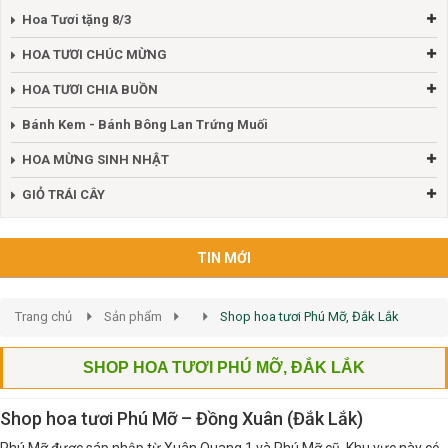
Hoa Tươi tặng 8/3
HOA TƯƠI CHÚC MỪNG
HOA TƯƠI CHIA BUỒN
Bánh Kem - Bánh Bông Lan Trứng Muối
HOA MỪNG SINH NHẬT
GIỎ TRÁI CÂY
TIN MỚI
Trang chủ
Sản phẩm
Shop hoa tươi Phú Mỡ, Đắk Lắk
SHOP HOA TƯƠI PHÚ MỠ, ĐẮK LẮK
Shop hoa tươi Phú Mỡ – Đồng Xuân (Đắk Lắk)
Phú Mỡ được sáp nhập từ Xuân Quang 1 và Phú Mỡ cũ. Khu vực này có