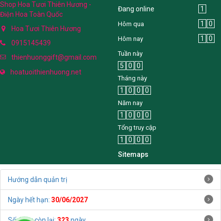
Shop Hoa Tươi Thiên Hương -
Đang online
1
Điện Hoa Toàn Quốc
1
0
Hôm qua
Hoa Tươi Thiên Hương
1
0
Hôm nay
0915145439
Tuần này
thienhuonggift@gmail.com
5
0
0
hoatuoithienhuong.net
Tháng này
1
0
0
0
Năm nay
1
0
0
0
Tổng truy cập
1
0
0
0
Sitemaps
Hướng dẫn quản trị
Ngày hết hạn:
30/06/2027
Số ngày còn lại:
323
ngày