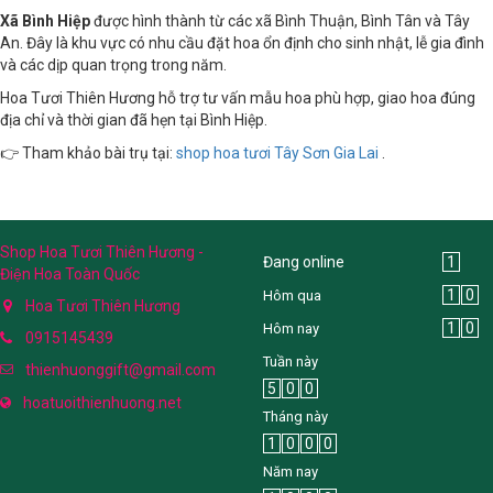
Xã Bình Hiệp
được hình thành từ các xã Bình Thuận, Bình Tân và Tây
An. Đây là khu vực có nhu cầu đặt hoa ổn định cho sinh nhật, lễ gia đình
và các dịp quan trọng trong năm.
Hoa Tươi Thiên Hương hỗ trợ tư vấn mẫu hoa phù hợp, giao hoa đúng
địa chỉ và thời gian đã hẹn tại Bình Hiệp.
👉 Tham khảo bài trụ tại:
shop hoa tươi Tây Sơn Gia Lai
.
Shop Hoa Tươi Thiên Hương -
Đang online
1
Điện Hoa Toàn Quốc
1
0
Hôm qua
Hoa Tươi Thiên Hương
1
0
Hôm nay
0915145439
Tuần này
thienhuonggift@gmail.com
5
0
0
hoatuoithienhuong.net
Tháng này
1
0
0
0
Năm nay