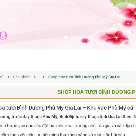
hủ
Sản phẩm
Shop hoa tươi Bình Dương Phù Mỹ Gia Lai
SHOP HOA TƯƠI BÌNH DƯƠNG PH
a tươi Bình Dương Phù Mỹ Gia Lai – Khu vực Phù Mỹ cũ
Dương
trước đây thuộc
Phù Mỹ, Bình Định
, nay thuộc
tỉnh Gia Lai
theo đơ
ình Dương có nhu cầu đặt hoa cho khai trương nhỏ, tân gia và các dịp 
cắm theo yêu cầu, ưu tiên hình thức gọn gàng và màu sắc hài hòa.