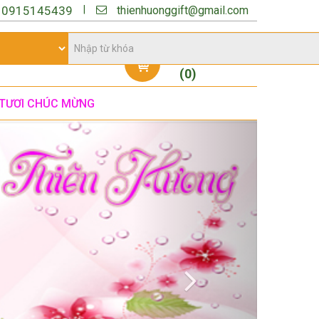
thienhuonggift@gmail.com
|
:
0915145439
Giỏ hàng
(
0
)
TƯƠI CHÚC MỪNG
Next