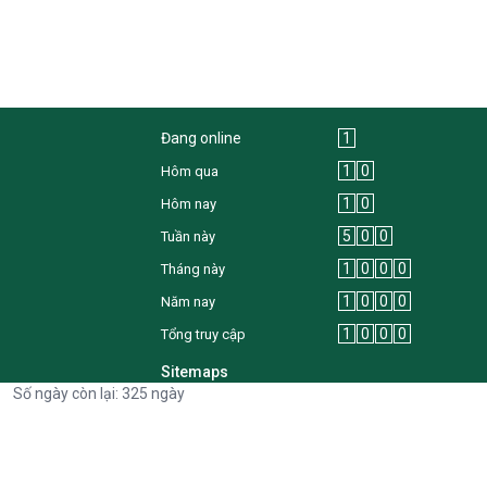
Đang online
1
1
0
Hôm qua
1
0
Hôm nay
5
0
0
Tuần này
1
0
0
0
Tháng này
1
0
0
0
Năm nay
1
0
0
0
Tổng truy cập
Sitemaps
Số ngày còn lại: 325 ngày