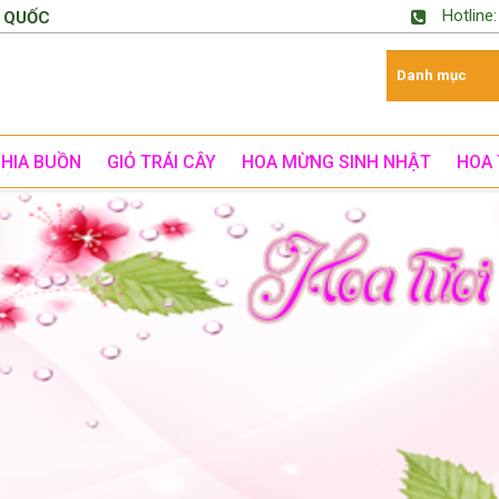
Hotline
 QUỐC
CHIA BUỒN
GIỎ TRÁI CÂY
HOA MỪNG SINH NHẬT
HOA 