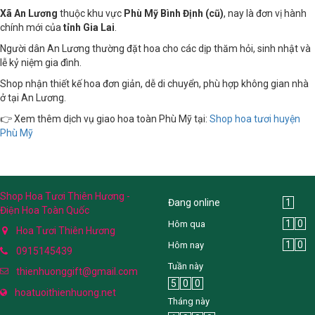
Xã An Lương
thuộc khu vực
Phù Mỹ Bình Định (cũ)
, nay là đơn vị hành
chính mới của
tỉnh Gia Lai
.
Người dân An Lương thường đặt hoa cho các dịp thăm hỏi, sinh nhật và
lễ kỷ niệm gia đình.
Shop nhận thiết kế hoa đơn giản, dễ di chuyển, phù hợp không gian nhà
ở tại An Lương.
👉 Xem thêm dịch vụ giao hoa toàn Phù Mỹ tại:
Shop hoa tươi huyện
Phù Mỹ
Shop Hoa Tươi Thiên Hương -
Đang online
1
Điện Hoa Toàn Quốc
1
0
Hôm qua
Hoa Tươi Thiên Hương
1
0
Hôm nay
0915145439
Tuần này
thienhuonggift@gmail.com
5
0
0
hoatuoithienhuong.net
Tháng này