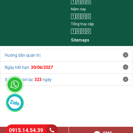
1
0
0
0
Năm nay
1
0
0
0
Tổng truy cập
1
0
0
0
Sitemaps
Hướng dẫn quản trị
Ngày hết hạn:
30/06/2027
Số ngày còn lại:
323
ngày
0915.14.54.39