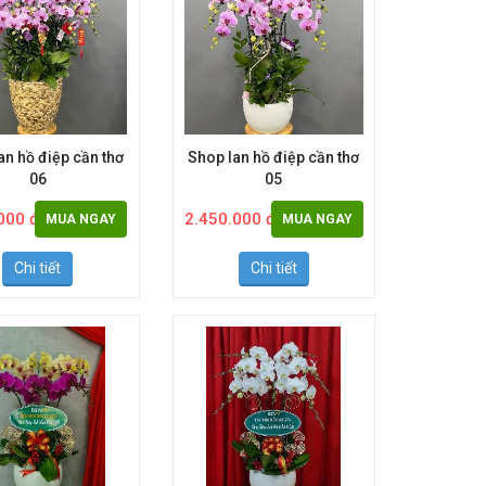
an hồ điệp cần thơ
Shop lan hồ điệp cần thơ
06
05
000 đ
2.450.000 đ
MUA NGAY
MUA NGAY
Chi tiết
Chi tiết