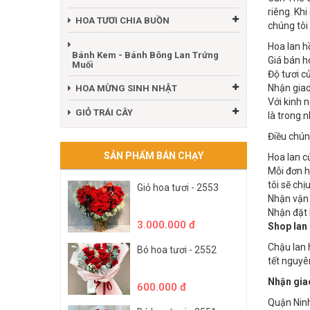
riêng. Khi
HOA TƯƠI CHIA BUỒN
chúng tôi
Hoa lan h
Bánh Kem - Bánh Bông Lan Trứng
Giá bán h
Muối
Độ tươi c
Nhận giao
HOA MỪNG SINH NHẬT
Với kinh 
GIỎ TRÁI CÂY
là trong 
Điều chún
SẢN PHẨM BÁN CHẠY
Hoa lan c
Mỗi đơn h
tôi sẽ ch
Giỏ hoa tươi - 2553
Nhận vận 
Nhận đặt h
3.000.000 đ
Shop lan
Chậu lan 
Bó hoa tươi - 2552
tết nguyê
Nhận giao
600.000 đ
Quận Ninh