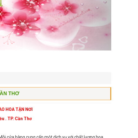
CẦN THƠ
AO HOA TẬN NƠI
iều . TP. Cần Thơ
Mỗi cửa hàng cung cấp một dịch vụ với chất lượng hoa