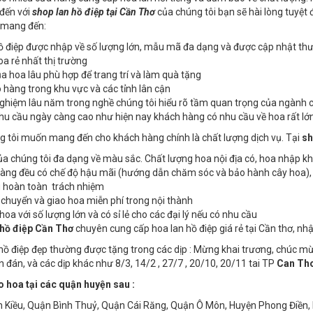
 đến với
shop lan hồ điệp tại Cần Thơ
của chúng tôi bạn sẽ hài lòng tuyệt 
 mang đến:
ồ điệp được nhập về số lượng lớn, mẫu mã đa dạng và được cập nhật th
oa rẻ nhất thị trường
ủa hoa lâu phù hợp để trang trí và làm quà tặng
 hàng trong khu vực và các tỉnh lân cận
nghiệm lâu năm trong nghề chúng tôi hiểu rõ tầm quan trọng của ngành c
nhu cầu ngày càng cao như hiện nay khách hàng có nhu cầu về hoa rất lớn
g tôi muốn mang đến cho khách hàng chính là chất lượng dịch vụ. Tại
sh
ủa chúng tôi đa dạng về màu sắc. Chất lượng hoa nội địa có, hoa nhập k
àng đều có chế độ hậu mãi (hướng dẫn chăm sóc và bảo hành cây hoa)
ịu hoàn toàn trách nhiệm
chuyển và giao hoa miễn phí trong nội thành
oa với số lượng lớn và có sỉ lẻ cho các đại lý nếu có nhu cầu
 hồ điệp Cần Thơ
chuyên cung cấp hoa lan hồ điệp giá rẻ tại Cần thơ, nh
hồ điệp đẹp thường được tặng trong các dịp : Mừng khai trương, chúc m
n đán, và các dịp khác như 8/3, 14/2 , 27/7 , 20/10, 20/11 tai TP
Can Th
 hoa tại các quận huyện sau :
 Kiều, Quận Bình Thuỷ, Quận Cái Răng, Quận Ô Môn, Huyện Phong Điền,