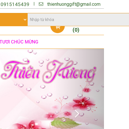
thienhuonggift@gmail.com
|
:
0915145439
Giỏ hàng
(
0
)
TƯƠI CHÚC MỪNG
Next