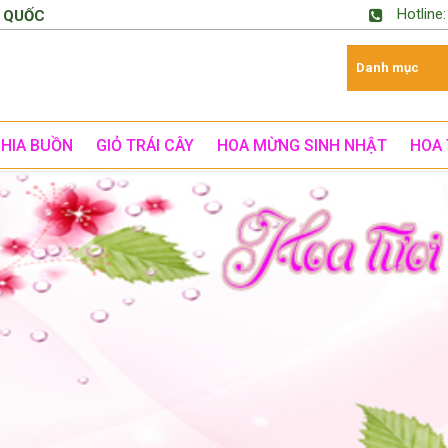
Hotline
 QUỐC
CHIA BUỒN
GIỎ TRÁI CÂY
HOA MỪNG SINH NHẬT
HOA 