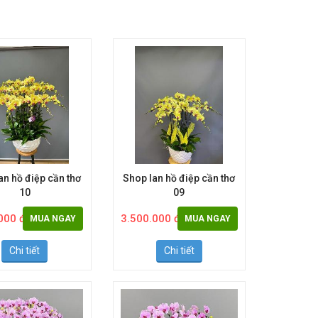
an hồ điệp cần thơ
Shop lan hồ điệp cần thơ
10
09
000 đ
3.500.000 đ
MUA NGAY
MUA NGAY
Chi tiết
Chi tiết