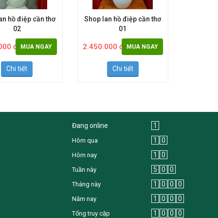
an hồ điệp cần thơ
Shop lan hồ điệp cần thơ
02
01
000 đ
2.450.000 đ
MUA NGAY
MUA NGAY
Chi tiết
Chi tiết
Đang online
1
1
0
Hôm qua
1
0
Hôm nay
5
0
0
Tuần này
1
0
0
0
Tháng này
1
0
0
0
Năm nay
1
0
0
0
Tổng truy cập