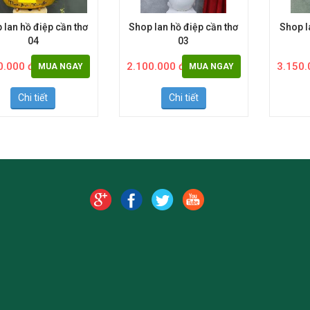
 lan hồ điệp cần thơ
Shop lan hồ điệp cần thơ
Shop l
04
03
0.000 đ
2.100.000 đ
3.150.
MUA NGAY
MUA NGAY
Chi tiết
Chi tiết