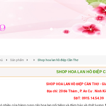
hủ
Sản phẩm
Shop hoa lan hồ điệp Cần Thơ
SHOP HOA LAN HỒ ĐIỆP 
SHOP HOA LAN HỒ ĐIỆP CẦN THƠ - GI
Địa chỉ: 20 Đề Thám , P. An Cư . Ninh K
SĐT: 0915.14.54.39
ó nhiều cửa hàng cung cấp hoa lan nổi tiếng và đảm bảo về chất lượng. 