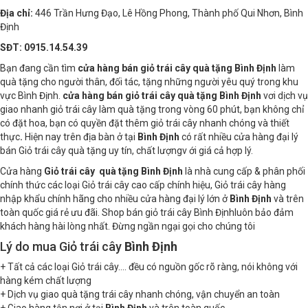
Địa chỉ:
446 Trần Hưng Đạo, Lê Hồng Phong, Thành phố Qui Nhơn, Bình
Định
SĐT: 0915.14.54.39
Bạn đang cần tìm
cửa hàng bán giỏ trái cây quà tặng Bình Định
làm
quà tặng cho người thân, đối tác, tặng những người yêu quý trong khu
vực Bình Định.
cửa hàng bán giỏ trái cây quà tặng Bình Định
vơi dịch vụ
giao nhanh giỏ trái cây làm quà tặng trong vòng 60 phút, bạn không chỉ
có đặt hoa, bạn có quyền đặt thêm giỏ trái cây nhanh chóng và thiết
thực
.
Hiện nay trên địa bàn ở tại
Bình Định
có rất nhiều cửa hàng đại lý
bán Giỏ trái cây quà tặng uy tín, chất lượngv ới giá cả hợp lý.
Cửa hàng
Giỏ trái cây quà tặng Bình Định
là nhà cung cấp & phân phối
chính thức các loại Giỏ trái cây cao cấp chính hiệu, Giỏ trái cây hàng
nhập khẩu chính hãng cho nhiều cửa hàng đại lý lớn ở
Bình Định
và trên
toàn quốc giá rẻ ưu đãi. Shop bán giỏ trái cây Bình Địnhluôn bảo đảm
khách hàng hài lòng nhất. Đừng ngần ngại gọi cho chúng tôi
Lý do mua Giỏ trái cây
Bình Định
+ Tất cả các loại Giỏ trái cây.... đều có nguồn gốc rõ ràng, nói không với
hàng kém chất lượng
+ Dịch vụ giao quà tặng trái cây nhanh chóng, vận chuyển an toàn
+ Giao hàng tận nơi ở tại
Bình Định
và trên toàn quốc