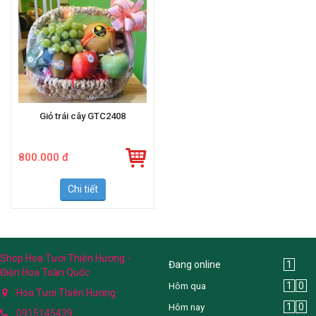
Giỏ trái cây GTC2408
800.000 đ
Chi tiết
Shop Hoa Tươi Thiên Hương -
Đang online
1
Điện Hoa Toàn Quốc
1
0
Hôm qua
Hoa Tươi Thiên Hương
1
0
Hôm nay
0915145439