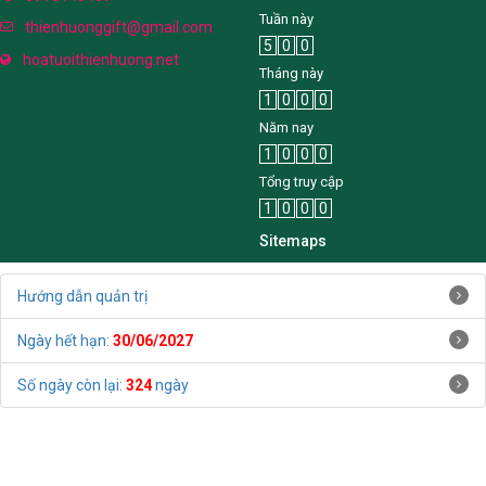
Tuần này
thienhuonggift@gmail.com
5
0
0
hoatuoithienhuong.net
Tháng này
1
0
0
0
Năm nay
1
0
0
0
Tổng truy cập
1
0
0
0
Sitemaps
Hướng dẫn quản trị
Ngày hết hạn:
30/06/2027
Số ngày còn lại:
324
ngày