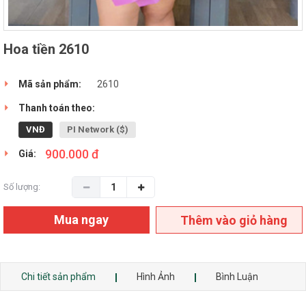
Hoa tiền 2610
Mã sản phẩm:
2610
Thanh toán theo:
VNĐ
PI Network ($)
900.000 đ
Giá:
Số lượng:
Mua ngay
Thêm vào giỏ hàng
Chi tiết sản phẩm
Hình Ảnh
Bình Luận