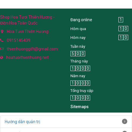
Shop Hoa Tươi Thiên Hương -
Đang online
1
Điện Hoa Toàn Quốc
1
0
Hôm qua
Hoa Tươi Thiên Hương
1
0
Hôm nay
0915145439
Tuần này
thienhuonggift@gmail.com
5
0
0
hoatuoithienhuong.net
Tháng này
1
0
0
0
Năm nay
1
0
0
0
Tổng truy cập
1
0
0
0
Sitemaps
Hướng dẫn quản trị