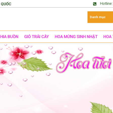
Hotline
 QUỐC
CHIA BUỒN
GIỎ TRÁI CÂY
HOA MỪNG SINH NHẬT
HOA 