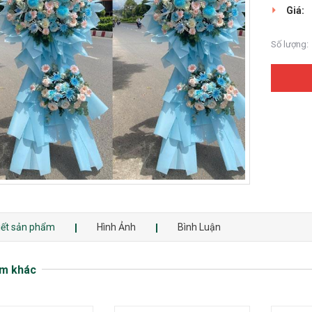
Giá:
Số lượng:
tiết sản phẩm
Hình Ảnh
Bình Luận
m khác