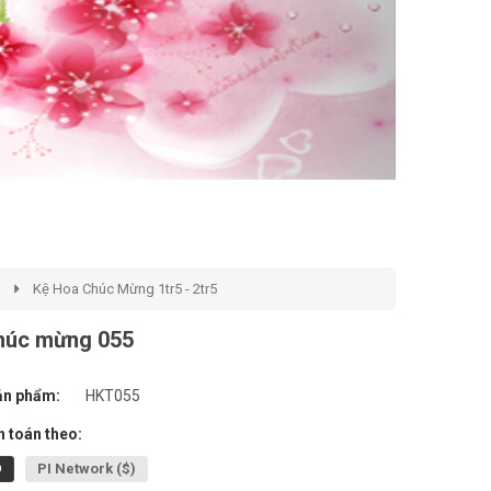
G
Kệ Hoa Chúc Mừng 1tr5 - 2tr5
húc mừng 055
ản phẩm:
HKT055
 toán theo:
Đ
PI Network ($)