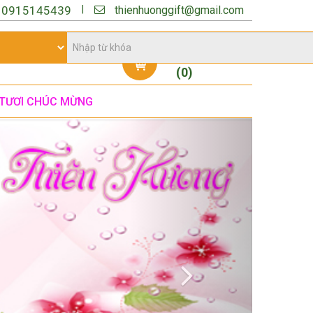
thienhuonggift@gmail.com
|
:
0915145439
Giỏ hàng
(
0
)
TƯƠI CHÚC MỪNG
Next