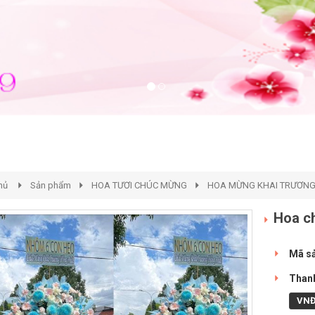
hủ
Sản phẩm
HOA TƯƠI CHÚC MỪNG
HOA MỪNG KHAI TRƯƠN
Hoa c
Mã s
Thanh
VN