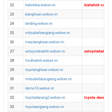
22
hatinhkia.webxe.vn
kiahatinh.com
23
kianghean.webxe.vn
24
landing.webxe.vn
25
mitsubishiangiang.webxe.vn
26
mazdanghean.webxe.vn
27
xetoyotahatinh.webxe.vn
xetoyotahatinh.
28
fordhatinh.webxe.vn
29
toyotanghean.webxe.vn
30
mitsubishibacgiang.webxe.vn
31
demo10.webxe.vn
32
toyotadanang2.webxe.vn
toyota-danang.n
33
toyotaangiang.webxe.vn