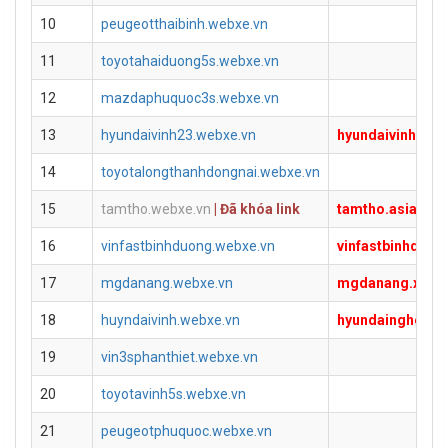
10
peugeotthaibinh.webxe.vn
11
toyotahaiduong5s.webxe.vn
12
mazdaphuquoc3s.webxe.vn
13
hyundaivinh23.webxe.vn
hyundaivinh5s.n
14
toyotalongthanhdongnai.webxe.vn
15
tamtho.webxe.vn
| Đã khóa link
tamtho.asia
,
tam
16
vinfastbinhduong.webxe.vn
vinfastbinhduon
17
mgdanang.webxe.vn
mgdanang.xe8.v
18
huyndaivinh.webxe.vn
hyundainghetin
19
vin3sphanthiet.webxe.vn
20
toyotavinh5s.webxe.vn
21
peugeotphuquoc.webxe.vn