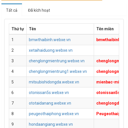
Tất cả
Đã kích hoạt
Thứ tự
Tên
Tên miền
1
bmwthaibinh.webxe.vn
bmwthaibinh.co
2
xetaihaiduong.webxe.vn
3
chenglongmientrung.webxe.vn
chenglongmient
4
chenglongmientrung1.webxe.vn
chenglongmient
5
mitsubishidongda.webxe.vn
mienbac-mitsub
6
otonissan5s.webxe.vn
otonissan5s.co
7
ototaidanang.webxe.vn
chenglongdana
8
peugeothaiphong.webxe.vn
Peugeothaiphong
9
hondaangiang.webxe.vn