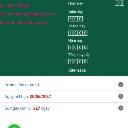
1
0
Hôm nay
0915145439
Tuần này
thienhuonggift@gmail.com
5
0
0
hoatuoithienhuong.net
Tháng này
1
0
0
0
Năm nay
1
0
0
0
Tổng truy cập
1
0
0
0
Sitemaps
Hướng dẫn quản trị
Ngày hết hạn:
30/06/2027
Số ngày còn lại:
327
ngày