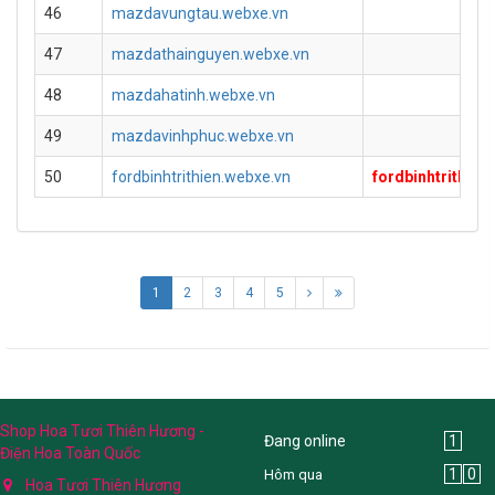
46
mazdavungtau.webxe.vn
47
mazdathainguyen.webxe.vn
48
mazdahatinh.webxe.vn
49
mazdavinhphuc.webxe.vn
50
fordbinhtrithien.webxe.vn
fordbinhtrithie
1
2
3
4
5
Shop Hoa Tươi Thiên Hương -
Đang online
1
Điện Hoa Toàn Quốc
1
0
Hôm qua
Hoa Tươi Thiên Hương