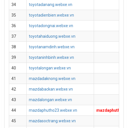
34
toyotadanang.webxe.vn
35
toyotadienbien.webxe.vn
36
toyotadongnai.webxe.vn
37
toyotahaiduong.webxe.vn
38
toyotanamdinh.webxe.vn
39
toyotaninhbinh.webxe.vn
40
toyotalongan.webxe.vn
41
mazdadaknong.webxe.vn
42
mazdabackan.webxe.vn
43
mazdalongan.webxe.vn
44
mazdaphutho23.webxe.vn
mazdaphutho.ne
45
mazdasoctrang.webxe.vn